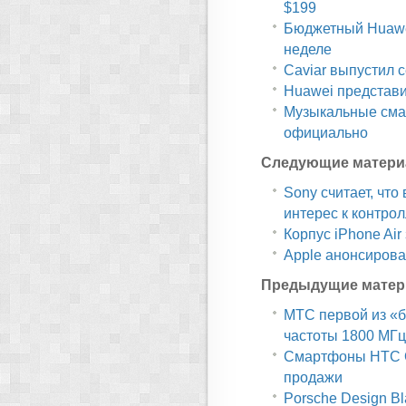
$199
Бюджетный Huawe
неделе
Caviar выпустил 
Huawei представи
Музыкальные сма
официально
Следующие матери
Sony считает, что
интерес к контро
Корпус iPhone Ai
Apple анонсирова
Предыдущие матер
МТС первой из «б
частоты 1800 МГц
Смартфоны HTC On
продажи
Porsche Design Bl