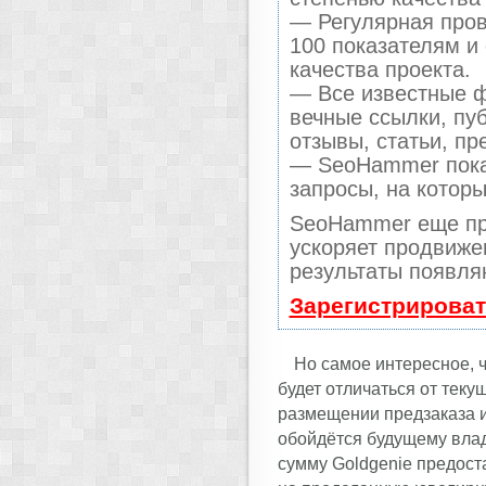
— Регулярная пров
100 показателям и
качества проекта.
— Все известные ф
вечные ссылки, пу
отзывы, статьи, пр
— SeoHammer покаж
запросы, на котор
SeoHammer еще пр
ускоряет продвижен
результаты появля
Зарегистрироват
Но самое интересное, ч
будет отличаться от тек
размещении предзаказа и
обойдётся будущему влад
сумму Goldgenie предост