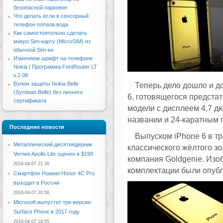
безопасной парковке
Что делать если в сенсорный
телефон попала вода
Как самостоятельно сделать
микро Sim-карту (MicroSIM) из
обычной Sim-ки
Изменяем шрифт на телефоне
Nokia | Программа FontRouter LT
v.2.08
Взлом защиты Nokia Belle
Теперь дело дошло и д
(Symbian Belle) без личного
6, готовящегося предста
сертификата
модели с дисплеем 4,7 дю
названии и 24-каратным
Последние новости
Выпуском iPhone 6 в т
Металлический десятиядерник
классического жёлтого зо
Vernee Apollo Lite оценен в $199
компания Goldgenie. Изо
2016-04-07 21:30
комплектации были опуб
Смартфон Huawei Honor 4C Pro
выходит в России
2016-04-07 20:58
Microsoft выпустит три версии
Surface Phone в 2017 году
2016-04-07 19:55