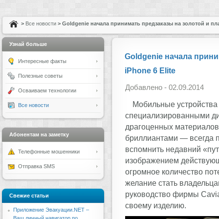
>
Все новости
> Goldgenie начала принимать предзаказы на золотой и пла
Узнай больше
Goldgenie начала прин
Интересные факты
iPhone 6 Elite
Полезные советы
Добавлено - 02.09.2014
Осваиваем технологии
Мобильные устройства
Все новости
специализированными ди
драгоценных материалов 
Абонентам на заметку
бриллиантами — всегда п
вспомнить недавний «пут
Телефонные мошенники
изображением действующ
Отправка SMS
огромное количество пот
желание стать владельца
руководство фирмы Cavia
Свежие статьи
своему изделию.
Приложение Эвакуации.NET –
Ваш личный навигатор по