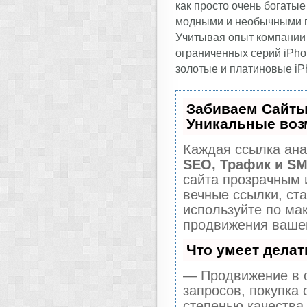
как просто очень богаты
модными и необычными г
Учитывая опыт компании
ограниченных серий iPho
золотые и платиновые iP
Забиваем Сайты
Уникальные воз
Каждая ссылка ана
SEO, Трафик и S
сайта прозрачным 
вечные ссылки, ста
используйте по м
продвижения вашег
Что умеет дела
— Продвижение в о
запросов, покупка
степенью качества