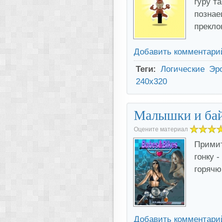
гуру т
познае
прекло
Добавить комментари
Теги:
Логические
Эр
240x320
Малышки и бай
Оцените материал
Примит
гонку 
горячю
Добавить комментари