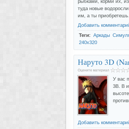
рыбками, корми их, и
туда новые водоросли 
им, а ты приобретеш
Добавить комментари
Теги:
Аркады
Симул
240x320
Наруто 3D (Na
Оцените материал
У вас 
3В. В 
высоте
против
Добавить комментари