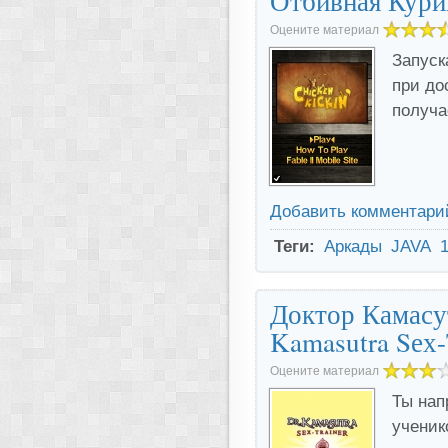
Отбивная Куриц
Оцените материал
Запуск
при до
получа
Добавить комментари
Теги:
Аркады
JAVA
Доктор Камасут
Kamasutra Sех-
Оцените материал
Ты нап
ученик