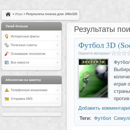
>
Игры
> Результаты поиска для: 240x320
Узнай больше
Результаты пои
Интересные факты
Футбол 3D (So
Полезные советы
Оцените материал
Осваиваем технологии
Футбол
Все новости
Выбира
количе
Абонентам на заметку
играя 
Телефонные мошенники
страны
против
Отправка SMS
Добавить комментари
Теги:
Футбол
Симул