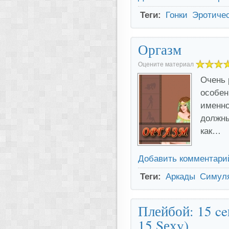
Теги:
Гонки
Эротиче
Оргазм
Оцените материал
Очень 
особен
именно 
должны
как…
Добавить комментари
Теги:
Аркады
Симул
Плейбой: 15 ce
15 Sехy)