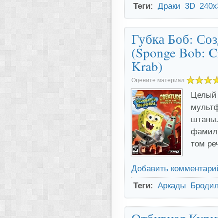
Теги:
Драки
3D
240x
Губка Боб: Соз
(Sponge Bob: C
Krab)
Оцените материал
Целый 
мультф
штаны.
фамили
том р
Добавить комментари
Теги:
Аркады
Бродил