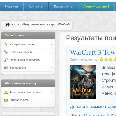
Главная
Контакты
Карта сайта
Лучший хостинг!
>
Игры
> Результаты поиска для: WarCraft
Узнай больше
Результаты пои
Интересные факты
WarCraft 3 Tow
Полезные советы
Оцените материал
Осваиваем технологии
Знамен
Все новости
телефо
строит
Абонентам на заметку
Измене
Телефонные мошенники
меню, 
Отправка SMS
Добавить комментари
Теги:
Стратегии
240