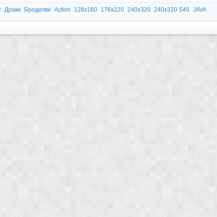
:
Драки
Бродилки
Action
128x160
176x220
240x320
240x320 S40
JAVA