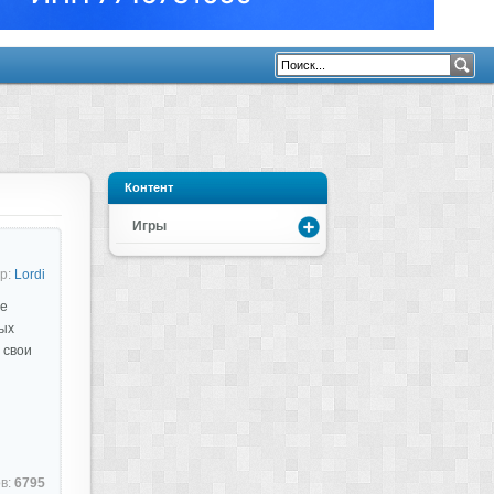
Контент
Игры
р:
Lordi
ые
ых
 свои
в:
6795