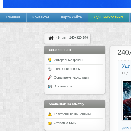
Главная
Контакты
Карта сайта
Лучший хостинг!
>
Игры
> 240x320 S40
Узнай больше
240
Интересные факты
Уди
Полезные советы
Оцен
Осваиваем технологии
Все новости
Абонентам на заметку
Телефонные мошенники
Отправка SMS
Доба