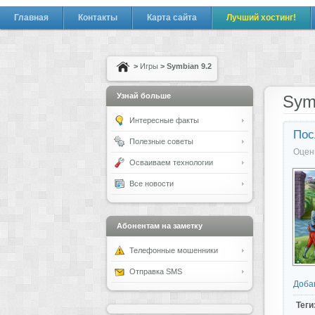
Главная
Контакты
Карта сайта
Лучший хостинг!
>
Игры
> Symbian 9.2
Узнай больше
Sym
Интересные факты
Пос
Полезные советы
Оцен
Осваиваем технологии
Все новости
Абонентам на заметку
Телефонные мошенники
Отправка SMS
Доба
Теги