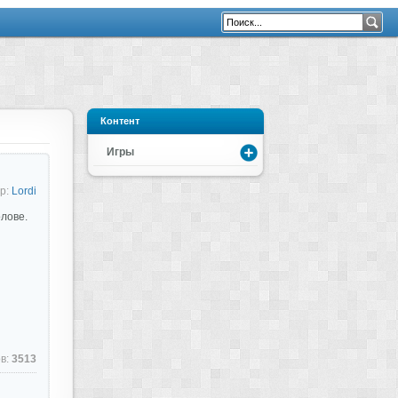
Контент
Игры
р:
Lordi
лове.
в:
3513