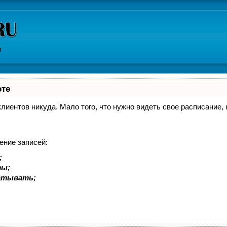
и
оте
 клиентов никуда. Мало того, что нужно видеть свое расписание
ение записей:
;
ты;
батывать;