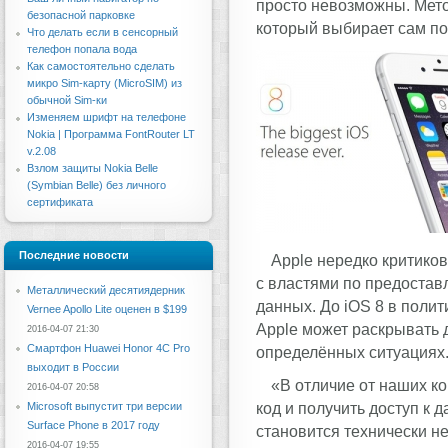
просто невозможны. Мето
безопасной парковке
который выбирает сам по
Что делать если в сенсорный
телефон попала вода
Как самостоятельно сделать
микро Sim-карту (MicroSIM) из
обычной Sim-ки
Изменяем шрифт на телефоне
Nokia | Программа FontRouter LT
v.2.08
Взлом защиты Nokia Belle
(Symbian Belle) без личного
сертификата
Последние новости
Apple нередко критиков
с властями по предоста
Металлический десятиядерник
данных. До iOS 8 в поли
Vernee Apollo Lite оценен в $199
Apple может раскрывать 
2016-04-07 21:30
Смартфон Huawei Honor 4C Pro
определённых ситуациях.
выходит в России
«В отличие от наших ко
2016-04-07 20:58
код и получить доступ к 
Microsoft выпустит три версии
Surface Phone в 2017 году
становится технически н
2016-04-07 19:55