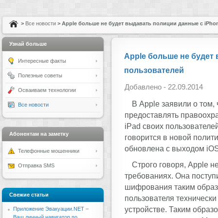
>
Все новости
> Apple больше не будет выдавать полиции данные с iPhon
Узнай больше
Apple больше не будет 
Интересные факты
пользователей
Полезные советы
Добавлено - 22.09.2014
Осваиваем технологии
В Apple заявили о том,
Все новости
предоставлять правоохр
iPad своих пользователе
Абонентам на заметку
говорится в новой полит
обновлена с выходом iOS
Телефонные мошенники
Строго говоря, Apple н
Отправка SMS
требованиях. Она поступ
шифрования таким образо
Свежие статьи
пользователя технически
устройстве. Таким образо
Приложение Эвакуации.NET –
Ваш личный навигатор по