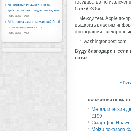
государства по извлечен
Бюджетный Huawei Honor 5C
базе iOS 8».
дебютирует на следующей неделе
2016-04-07 17:48
Между тем, Apple по-пр
Meizu показала флагманский Pro 6
выдавать властям информ
на официальном фото
фотографий, электронные
2016-04-07 15:43
washingtonpost.com
Буду благодарен, если
сетях:
< Пре
Похожие материал
Металлический дес
$199
Смартфон Huawei 
Meizu показала ф