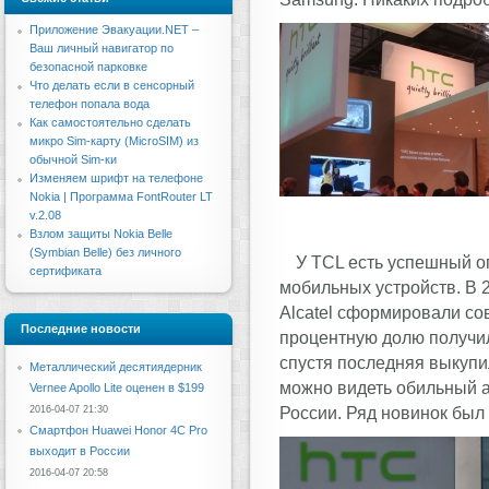
Приложение Эвакуации.NET –
Ваш личный навигатор по
безопасной парковке
Что делать если в сенсорный
телефон попала вода
Как самостоятельно сделать
микро Sim-карту (MicroSIM) из
обычной Sim-ки
Изменяем шрифт на телефоне
Nokia | Программа FontRouter LT
v.2.08
Взлом защиты Nokia Belle
(Symbian Belle) без личного
У TCL есть успешный о
сертификата
мобильных устройств. В 
Alcatel сформировали со
Последние новости
процентную долю получил
спустя последняя выкупи
Металлический десятиядерник
можно видеть обильный а
Vernee Apollo Lite оценен в $199
России. Ряд новинок был 
2016-04-07 21:30
Смартфон Huawei Honor 4C Pro
выходит в России
2016-04-07 20:58