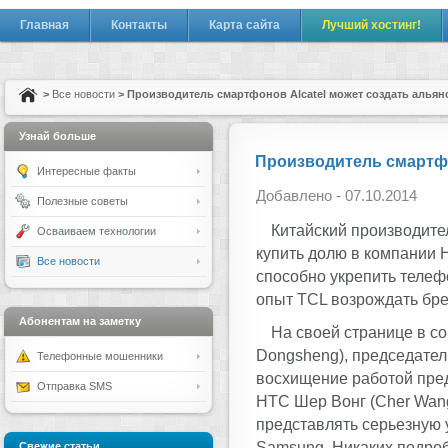
Главная
Контакты
Карта сайта
Лучший хостинг!
>
Все новости
> Производитель смартфонов Alcatel может создать альян
Узнай больше
Производитель смартфо
Интересные факты
Добавлено - 07.10.2014
Полезные советы
Китайский производите
Осваиваем технологии
купить долю в компании 
Все новости
способно укрепить телеф
опыт TCL возрождать бр
Абонентам на заметку
На своей странице в со
Dongsheng), председател
Телефонные мошенники
восхищение работой пред
Отправка SMS
HTC Шер Вонг (Cher Wang
представлять серьезную у
Samsung. Никаких подроб
Свежие статьи