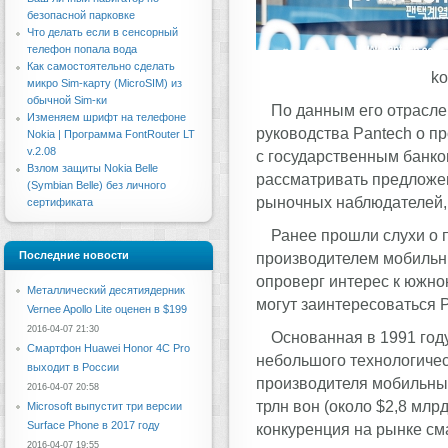
безопасной парковке
Что делать если в сенсорный
телефон попала вода
Как самостоятельно сделать
ko
микро Sim-карту (MicroSIM) из
обычной Sim-ки
По данным его отрасле
Изменяем шрифт на телефоне
руководства Pantech о п
Nokia | Программа FontRouter LT
v.2.08
с государственным банко
Взлом защиты Nokia Belle
рассматривать предложе
(Symbian Belle) без личного
рыночных наблюдателей, 
сертификата
Ранее прошли слухи о 
Последние новости
производителем мобильн
опроверг интерес к южно
Металлический десятиядерник
могут заинтересоваться P
Vernee Apollo Lite оценен в $199
2016-04-07 21:30
Основанная в 1991 году
Смартфон Huawei Honor 4C Pro
небольшого технологичес
выходит в России
производителя мобильных
2016-04-07 20:58
трлн вон (около $2,8 мл
Microsoft выпустит три версии
Surface Phone в 2017 году
конкуренция на рынке см
2016-04-07 19:55