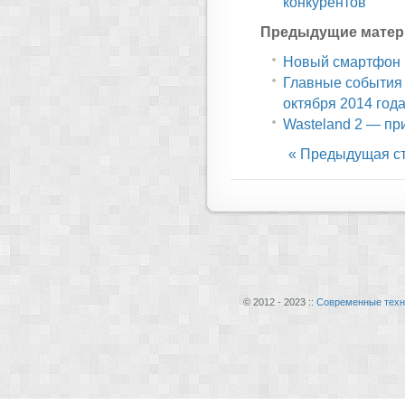
конкурентов
Предыдущие матер
Новый смартфон H
Главные события
октября 2014 год
Wasteland 2 — пр
« Предыдущая с
© 2012 - 2023 ::
Современные техн