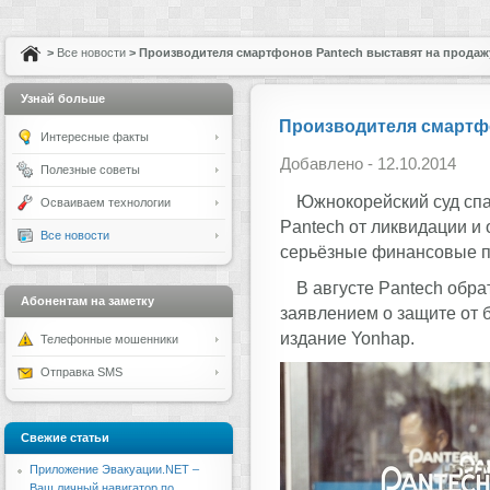
>
Все новости
> Производителя смартфонов Pantech выставят на продаж
Узнай больше
Производителя смартфо
Интересные факты
Добавлено - 12.10.2014
Полезные советы
Южнокорейский суд спа
Осваиваем технологии
Pantech от ликвидации 
Все новости
серьёзные финансовые 
В августе Pantech обра
Абонентам на заметку
заявлением о защите от 
издание Yonhap.
Телефонные мошенники
Отправка SMS
Свежие статьи
Приложение Эвакуации.NET –
Ваш личный навигатор по