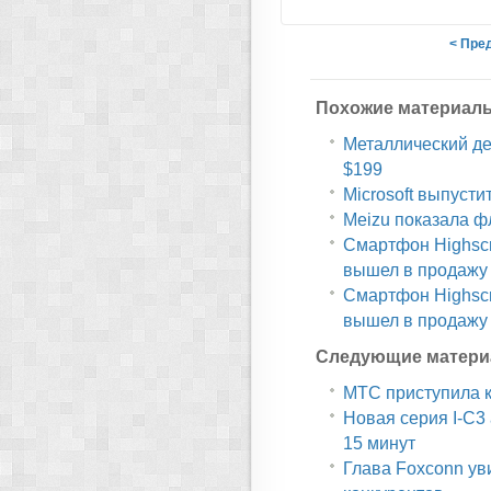
< Пре
Похожие материал
Металлический дес
$199
Microsoft выпусти
Meizu показала ф
Смартфон Highscr
вышел в продажу
Смартфон Highscr
вышел в продажу
Следующие матери
МТС приступила к
Новая серия I-C3
15 минут
Глава Foxconn уви