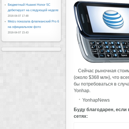
Бюджетный Huawei Honor 5C
дебютирует на следующей неделе
2016-04-07 17:48
Meizu показала флагманский Pro 6
на официальном фото
2016-04-07 15:43
Сейчас рыночная стоим
(около $368 млн), что вс
бы потребоваться в случ
Yonhap.
YonhapNews
Буду благодарен, если
сетях: