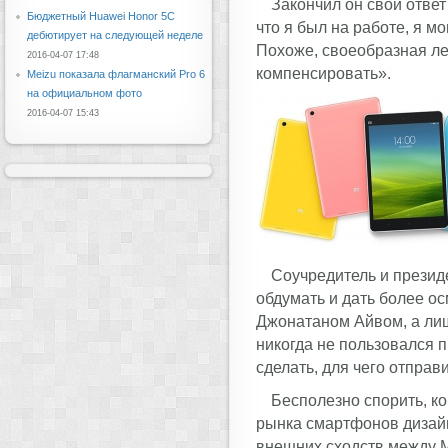
Закончил он свой ответ
Бюджетный Huawei Honor 5C
что я был на работе, я м
дебютирует на следующей неделе
Похоже, своеобразная ле
2016-04-07 17:48
компенсировать».
Meizu показала флагманский Pro 6
на официальном фото
2016-04-07 15:43
Соучредитель и президе
обдумать и дать более ос
Джонатаном Айвом, а лиш
никогда не пользовался 
сделать, для чего отправ
Бесполезно спорить, ко
рынка смартфонов дизайн 
внешних сходств между M