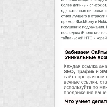
более длинный список от
единственная виновная в
стиля лучшего в отрасли 
пример BlackBerry и Nok
искушению подражания. Н
последних iPhone кто-то
тайваньской HTC и корей
Забиваем Сайты
Уникальные воз
Каждая ссылка ана
SEO, Трафик и S
сайта прозрачным 
вечные ссылки, ста
используйте по м
продвижения вашег
Что умеет дела