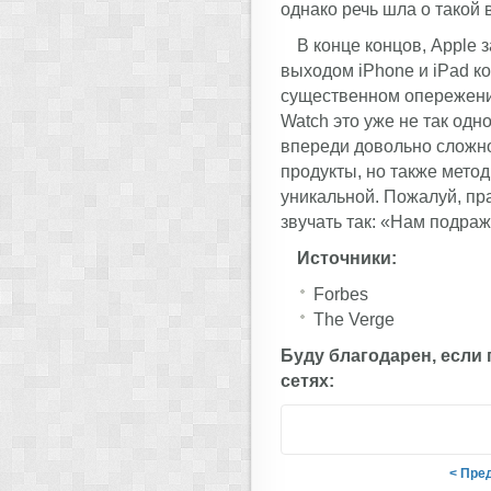
однако речь шла о такой 
В конце концов, Apple 
выходом iPhone и iPad к
существенном опережении
Watch это уже не так одн
впереди довольно сложно
продукты, но также мето
уникальной. Пожалуй, п
звучать так: «Нам подраж
Источники:
Forbes
The Verge
Буду благодарен, если
сетях:
< Пре