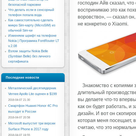
господин Айв сказал, чт
безопасной парковке
воспринимаю это как похв
Что делать если в сенсорный
телефон попала вода
воровство», — сказал он,
Как самостоятельно сделать
не конкретно о Xiaomi.
микро Sim-карту (MicroSIM) из
обычной Sim-ки
Изменяем шрифт на телефоне
Nokia | Программа FontRouter LT
v.2.08
Взлом защиты Nokia Belle
(Symbian Belle) без личного
сертификата
Последние новости
Знакомство с копиями 
Металлический десятиядерник
длительный производстве
Vernee Apollo Lite оценен в $199
вы делаете что-то впервы
2016-04-07 21:30
как он будет работать, и 
Смартфон Huawei Honor 4C Pro
выходит в России
дизайн. И вот он скопир
2016-04-07 20:58
которая меня посещает, в
Microsoft выпустит три версии
считаю, что это нормальн
Surface Phone в 2017 году
2016-04-07 19:55