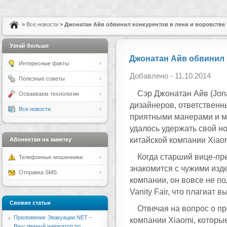
>
Все новости
> Джонатан Айв обвинил конкурентов в лени и воровстве
Узнай больше
Джонатан Айв обвинил 
Интересные факты
Добавлено - 11.10.2014
Полезные советы
Сэр Джонатан Айв (Jona
Осваиваем технологии
дизайнеров, ответственны
Все новости
приятными манерами и мя
удалось удержать свой н
китайской компании Xiaom
Абонентам на заметку
Когда старший вице-пр
Телефонные мошенники
знакомится с чужими из
Отправка SMS
компании, он вовсе не п
Vanity Fair, что плагиат в
Свежие статьи
Отвечая на вопрос о пр
Приложение Эвакуации.NET –
компании Xiaomi, которы
Ваш личный навигатор по