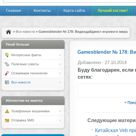
Главная
Контакты
Карта сайта
Лучший хостинг!
>
Все новости
> Gamesblender № 178: Видеодайджест игрового мира
Узнай больше
Gamesblender № 178: В
Интересные факты
Добавлено - 27.10.2014
Полезные советы
Буду благодарен, если
Осваиваем технологии
сетях:
Все новости
Абонентам на заметку
< Пре
Телефонные мошенники
Следующие матери
Отправка SMS
Китайская Veb пр