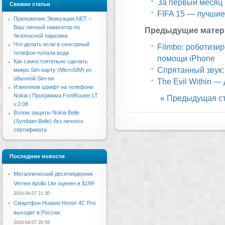
За первый месяц 
Свежие статьи
FIFA 15 — лучшие
Приложение Эвакуации.NET –
Ваш личный навигатор по
Предыдущие матер
безопасной парковке
Что делать если в сенсорный
Filmbo: роботизи
телефон попала вода
помощи iPhone
Как самостоятельно сделать
Спрятанный звук:
микро Sim-карту (MicroSIM) из
обычной Sim-ки
The Evil Within —
Изменяем шрифт на телефоне
Nokia | Программа FontRouter LT
« Предыдущая с
v.2.08
Взлом защиты Nokia Belle
(Symbian Belle) без личного
сертификата
Последние новости
Металлический десятиядерник
Vernee Apollo Lite оценен в $199
2016-04-07 21:30
Смартфон Huawei Honor 4C Pro
выходит в России
2016-04-07 20:58