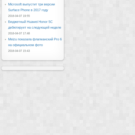
Microsoft выпустит три версии
Surface Phone в 2017 году
2016-04-07 19:55
Бюджетный Huawei Honor 5C
дебютирует на следующей неделе
2016-04-07 17:48
Meizu показала флагманский Pro 6
на официальном фото
2016-04-07 15:43