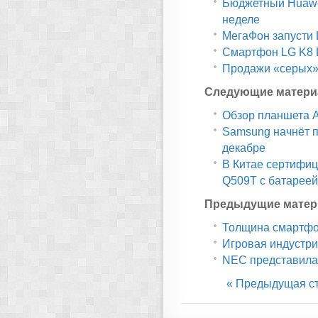
Бюджетный Huawe
неделе
МегаФон запусти 
Смартфон LG K8 L
Продажи «серых» 
Следующие матери
Обзор планшета Ap
Samsung начнёт п
декабре
В Китае сертифи
Q509T с батареей
Предыдущие матер
Толщина смартфон
Игровая индустри
NEC представила 
« Предыдущая с