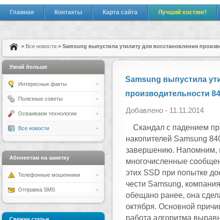
Главная
Контакты
Карта сайта
Лучший хостинг!
>
Все новости
> Samsung выпустила утилиту для восстановления произв
Узнай больше
Samsung выпустила ути
Интересные факты
производительности 8
Полезные советы
Добавлено - 11.11.2014
Осваиваем технологии
Скандал с падением пр
Все новости
накопителей Samsung 840
завершению. Напомним, в
Абонентам на заметку
многочисленные сообщени
этих SSD при попытке до
Телефонные мошенники
чести Samsung, компания
Отправка SMS
обещано ранее, она сдел
октября. Основной причи
работа алгоритма вырав
Свежие статьи