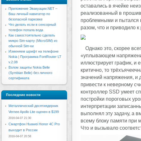
оставались в ячейке неи
Приложение Эвакуации.NET –
реализованный в прошивк
Ваш личный навигатор по
безопасной парковке
проблемными и пытался п
Что делать если в сенсорный
разом, что и приводило к
телефон попала вода
Как самостоятельно сделать
микро Sim-карту (MicroSIM) из
обычной Sim-ки
Однако это, скорее все
Изменяем шрифт на телефоне
«уплывающем напряжении
Nokia | Программа FontRouter LT
иллюстрирует график, и е
v.2.08
Взлом защиты Nokia Belle
критично, то трёхъячеечн
(Symbian Belle) без личного
значений напряжения, и
сертификата
привести к неверному сч
контроллер SSD умеет сп
Последние новости
постройки пороговых уро
интерпретации записанны
Металлический десятиядерник
Vernee Apollo Lite оценен в $199
выполнял эту задачу, а в
2016-04-07 21:30
всему блоку памяти при
Смартфон Huawei Honor 4C Pro
Что и вызывало соответс
выходит в России
2016-04-07 20:58