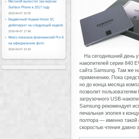
Microsoft выпустит три версии
Surface Phone в 2017 году
2016-04-07 19:55
Бюджетный Huawei Honor 5C
дебютирует на следующей неделе
2016-04-07 17:48
Meizu показала флагманский Pro 6
на официальном фото
2016-04-07 15:43
На сегодняшний день у
накопителей серии 840 EV
сайта Samsung. Там же на
применению. Пока средств
но до конца месяца комп
позволит пользователям 
загрузочного USB-накопи
Samsung рекомендует исп
печальная эпопея к концу
полтора — именно такой 
скоростью чтения давно 