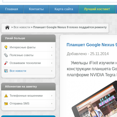
Главная
Контакты
Карта сайта
Лучший хостинг!
>
Все новости
> Планшет Google Nexus 9 плохо поддаётся ремонту
Узнай больше
Планшет Google Nexus 
Интересные факты
Добавлено - 25.11.2014
Полезные советы
Умельцы iFixit изучили
Осваиваем технологии
конструкции планшета Go
Все новости
платформе NVIDIA Tegra 
Абонентам на заметку
Телефонные мошенники
Отправка SMS