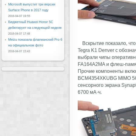
Microsoft выпустит три версии
Surface Phone в 2017 году
2016-04-07 19:55
Бюджетный Huawei Honor 5C
дебютирует на следующей неделе
2016-04-07 17:48
Meizu показала флагманский Pro 6
Вскрытие показало, чт
на официальном фото
Tegra K1 Denver с обозн
2016-04-07 15:43
выбрали чипы оперативно
FA164A2MA и флеш-пам
Прочие компоненты вклю
BCM4354XKUBG MIMO 5G Wi
сенсорного экрана Synap
6700 мА·ч.