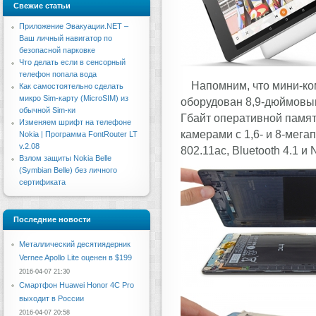
Свежие статьи
Приложение Эвакуации.NET –
Ваш личный навигатор по
безопасной парковке
Что делать если в сенсорный
телефон попала вода
Напомним, что мини-ко
Как самостоятельно сделать
микро Sim-карту (MicroSIM) из
оборудован 8,9-дюймовым
обычной Sim-ки
Гбайт оперативной памят
Изменяем шрифт на телефоне
камерами с 1,6- и 8-мега
Nokia | Программа FontRouter LT
v.2.08
802.11ac, Bluetooth 4.1 
Взлом защиты Nokia Belle
(Symbian Belle) без личного
сертификата
Последние новости
Металлический десятиядерник
Vernee Apollo Lite оценен в $199
2016-04-07 21:30
Смартфон Huawei Honor 4C Pro
выходит в России
2016-04-07 20:58