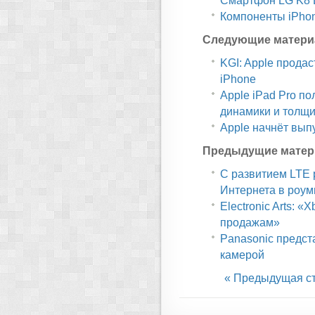
Смартфон LG K8 L
Компоненты iPhon
Следующие матери
KGI: Apple продас
iPhone
Apple iPad Pro по
динамики и толщи
Apple начнёт выпу
Предыдущие матер
С развитием LTE 
Интернета в роум
Electronic Arts: 
продажам»
Panasonic предст
камерой
« Предыдущая с