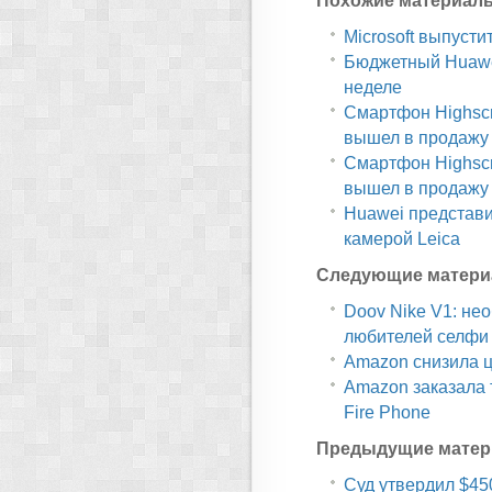
Похожие материал
Microsoft выпусти
Бюджетный Huawe
неделе
Смартфон Highscr
вышел в продажу
Смартфон Highscr
вышел в продажу
Huawei представи
камерой Leica
Следующие матери
Doov Nike V1: не
любителей селфи
Amazon снизила це
Amazon заказала 
Fire Phone
Предыдущие матер
Суд утвердил $45