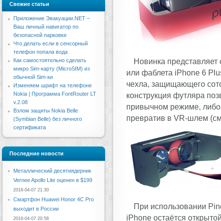
Свежие статьи
Приложение Эвакуации.NET –
Ваш личный навигатор по
безопасной парковке
Что делать если в сенсорный
телефон попала вода
Новинка представляет 
Как самостоятельно сделать
микро Sim-карту (MicroSIM) из
или фаблета iPhone 6 Plu
обычной Sim-ки
чехла, защищающего сот
Изменяем шрифт на телефоне
Nokia | Программа FontRouter LT
конструкция футляра поз
v.2.08
привычном режиме, либо, 
Взлом защиты Nokia Belle
превратив в VR-шлем (см
(Symbian Belle) без личного
сертификата
Последние новости
Металлический десятиядерник
Vernee Apollo Lite оценен в $199
2016-04-07 21:30
Смартфон Huawei Honor 4C Pro
При использовании Pin
выходит в России
iPhone остаётся открыто
2016-04-07 20:58