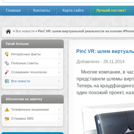
Главная
Контакты
Карта сайта
Лучший хостинг!
>
Все новости
> Pinć VR: шлем виртуальной реальности на основе iPhone
Узнай больше
Pinć VR: шлем виртуаль
Интересные факты
Добавлено - 26.11.2014
Полезные советы
Многие компании, в час
Осваиваем технологии
представили шлемы вирт
Все новости
Теперь на краудфандинг
один похожий проект, на
Абонентам на заметку
Телефонные мошенники
Отправка SMS