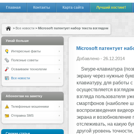
Главная
Контакты
Карта сайта
Лучший хостинг!
>
Все новости
> Microsoft патентует набор текста взглядом
Узнай больше
Microsoft патентует наб
Интересные факты
Добавлено - 26.12.2014
Полезные советы
Swype-клавиатура (поз
Осваиваем технологии
экрану через нужные букв
Все новости
клавиатуру, для работы с
осуществляется взглядом
взгляда пользователя уж
Абонентам на заметку
смартфонов (наиболее ши
Телефонные мошенники
воспроизведения видеорол
Отправка SMS
экрана и возобновление п
отслеживать, на какую бу
другой уровень точности, 
Свежие статьи