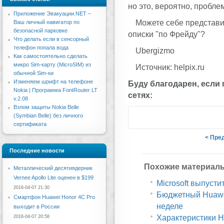
но это, вероятно, пробл
Приложение Эвакуации.NET –
Можете себе представит
Ваш личный навигатор по
безопасной парковке
описки "по Фрейду"?
Что делать если в сенсорный
телефон попала вода
Ubergizmo
Как самостоятельно сделать
микро Sim-карту (MicroSIM) из
Источник: helpix.ru
обычной Sim-ки
Изменяем шрифт на телефоне
Буду благодарен, если
Nokia | Программа FontRouter LT
сетях:
v.2.08
Взлом защиты Nokia Belle
(Symbian Belle) без личного
сертификата
< Пре
Последние новости
Похожие материал
Металлический десятиядерник
Vernee Apollo Lite оценен в $199
Microsoft выпусти
2016-04-07 21:30
Бюджетный Huawe
Смартфон Huawei Honor 4C Pro
неделе
выходит в России
Характеристики H
2016-04-07 20:58