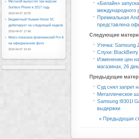
Microsoft выпустит три версии
«Билайн» запуска
Surface Phone в 2017 году
международного 
2016-04-07 19:55
Премиальная And
Бюджетный Huawei Honor 5C
представлена оф
дебютирует на следующей неделе
2016-04-07 17:48
Следующие матери
Meizu показала флагманский Pro 6
на официальном фото
Утечка: Samsung 
2016-04-07 15:43
Слухи: BlackBerry
Изменение цен н
магазинах, 26 де
Предыдущие матер
Суд снял запрет 
Металлическое ш
Samsung I9301I G
выдержки
« Предыдущая с