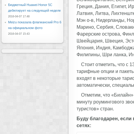
Бюджетный Huawei Honor 5C
Греция, Дания, Египет, И
дебютирует на следующей неделе
Латвия, Литва, Лихтеншт
2016-04-07 17:48
Мэн о-в, Нидерланды, Но
Meizu показала флагманский Pro 6
Марино, Сербия, Словаки
на официальном фото
Фарерские острова, Финл
2016-04-07 15:43
Швейцария, Швеция, Эсто
Япония, Индия, Камбоджа,
Филипины, Шри ланка, И
Стоит отметить, что с 
тарифные опции и пакеты
входят в некоторые тари
автоматически, специаль
Отметим, что «Билайн»
минуту роумингового зво
туристов» стран.
Буду благодарен, если
сетях: