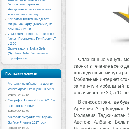
безопасной парковке
Что делать если в сенсорный
телефон попала вода
Как самостоятельно сделать
микро Sim-карту (MicroSIM) из
обычной Sim-ки
Изменяем шрифт на телефоне
Nokia | Программа FontRouter LT
v.2.08
Взлом защиты Nokia Belle
(Symbian Belle) без личного
сертификата
Оплаченные минуты мо
звонки в течение всего 
последующие минуты разг
Последние новости
Мобильный интернет стои
Металлический десятиядерник
за минуту и мобильный т
Vernee Apollo Lite оценен в $199
оплачивает не 20, а 10 п
2016-04-07 21:30
Смартфон Huawei Honor 4C Pro
В список стран, где бу
выходит в России
Армения, Азербайджан, Бе
2016-04-07 20:58
Молдавия, Таджикистан, 
Microsoft выпустит три версии
Австрия, Албания, Бельги
Surface Phone в 2017 году
Великобритания, Венгрия,
2016-04-07 19:55