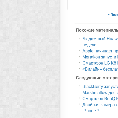
< Пре
Похожие материал
Бюджетный Huawe
неделе
Apple начинает п
МегаФон запусти 
Смартфон LG K8 L
«Билайн» бесплатн
Следующие матери
BlackBerry запуст
Marshmallow для 
Смартфон BenQ F
Двойная камера с
iPhone 7