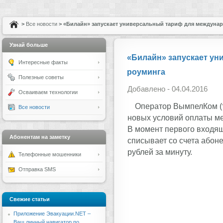
>
Все новости
> «Билайн» запускает универсальный тариф для междуна
Узнай больше
«Билайн» запускает ун
Интересные факты
роуминга
Полезные советы
Добавлено - 04.04.2016
Осваиваем технологии
Оператор ВымпелКом (т
Все новости
новых условий оплаты ме
В момент первого входящ
Абонентам на заметку
списывает со счета абоне
рублей за минуту.
Телефонные мошенники
Отправка SMS
Свежие статьи
Приложение Эвакуации.NET –
Ваш личный навигатор по