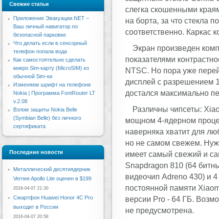
Свежие статьи
слегка скошенными краям
Приложение Эвакуации.NET –
на борта, за что стекла 
Ваш личный навигатор по
соответственно. Каркас к
безопасной парковке
Что делать если в сенсорный
Экран произведен комп
телефон попала вода
показателями контрастно
Как самостоятельно сделать
микро Sim-карту (MicroSIM) из
NTSC. Но пора уже перейт
обычной Sim-ки
дисплей с разрешением 10
Изменяем шрифт на телефоне
достался максимально пе
Nokia | Программа FontRouter LT
v.2.08
Различны чипсеты: Xiao
Взлом защиты Nokia Belle
(Symbian Belle) без личного
мощном 4-ядерном процес
сертификата
наверняка хватит для люб
но не самом свежем. Нужн
Последние новости
имеет самый свежий и с
Snapdragon 810 (64 битны
Металлический десятиядерник
видеочип Adreno 430) и 
Vernee Apollo Lite оценен в $199
постоянной памяти Xiaomi
2016-04-07 21:30
Смартфон Huawei Honor 4C Pro
версии Pro - 64 ГБ. Возм
выходит в России
не предусмотрена.
2016-04-07 20:58