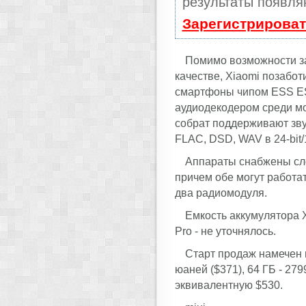
результаты появля
Зарегистрироват
Помимо возможности за
качестве, Xiaomi позабо
смартфоны чипом ESS ES
аудиодекодером среди мо
собрат поддерживают зв
FLAC, DSD, WAV в 24-bit/
Аппараты снабжены сло
причем обе могут работат
два радиомодуля.
Емкость аккумулятора Xi
Pro - не уточнялось.
Старт продаж намечен н
юаней ($371), 64 ГБ - 279
эквивалентную $530.