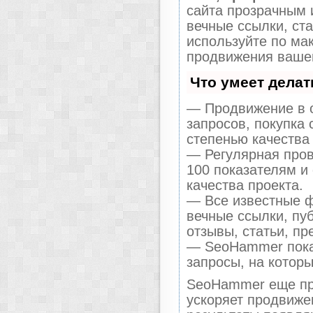
сайта прозрачным 
вечные ссылки, ста
используйте по м
продвижения вашег
Что умеет дела
— Продвижение в о
запросов, покупка
степенью качества
— Регулярная пров
100 показателям и
качества проекта.
— Все известные ф
вечные ссылки, пу
отзывы, статьи, пр
— SeoHammer покаж
запросы, на котор
SeoHammer еще пр
ускоряет продвижен