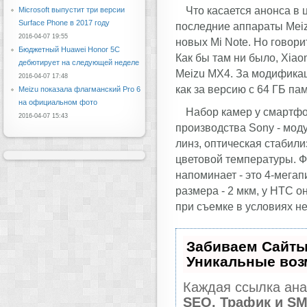
Что касается анонса в 
Microsoft выпустит три версии
Surface Phone в 2017 году
последние аппараты Meiz
2016-04-07 19:55
новых Mi Note. Но говори
Бюджетный Huawei Honor 5C
Как бы там ни было, Xiao
дебютирует на следующей неделе
Meizu MX4. За модификац
2016-04-07 17:48
как за версию с 64 ГБ па
Meizu показала флагманский Pro 6
на официальном фото
Набор камер у смартфо
2016-04-07 15:43
производства Sony - моду
линз, оптическая стабил
цветовой температуры. Ф
напоминает - это 4-мега
размера - 2 мкм, у HTC о
при съемке в условиях н
Забиваем Сайты
Уникальные воз
Каждая ссылка ана
SEO, Трафик и S