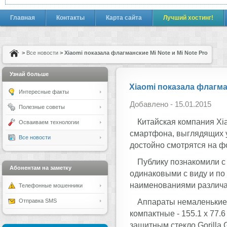
Главная
Контакты
Карта сайта
Лучший хостинг!
>
Все новости
> Xiaomi показала флагманские Mi Note и Mi Note Pro
Узнай больше
Xiaomi показала флагман
Интересные факты
Добавлено - 15.01.2015
Полезные советы
Китайская компания Xi
Осваиваем технологии
смартфона, выглядящих у
Все новости
достойно смотрятся на ф
Публику познакомили с 
Абонентам на заметку
одинаковыми с виду и по 
наименованиями различа
Телефонные мошенники
Аппараты немаленькие, 
Отправка SMS
компактные - 155.1 х 77.6 
защитным стекло Gorilla 