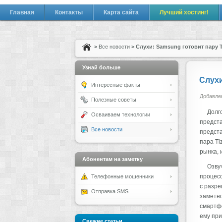
Главная
Контакты
Карта сайта
Лучший хостинг!
>
Все новости
> Слухи: Samsung готовит пару T
Узнай больше
Слухи
Интересные факты
Добавлен
Полезные советы
Долг
Осваиваем технологии
предста
Все новости
предста
пара Ti
рынка, 
Абонентам на заметку
Озву
процесс
Телефонные мошенники
с разре
Отправка SMS
заметно
смартфо
ему при
Свежие статьи