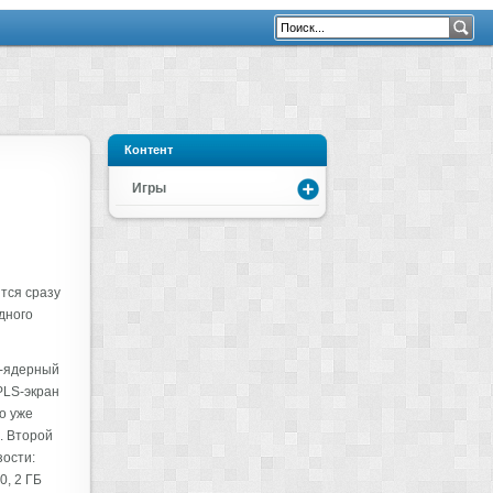
Контент
Игры
ится сразу
дного
4-ядерный
PLS-экран
о уже
. Второй
зости:
0, 2 ГБ