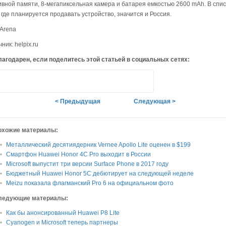
вной памяти, 8-мегапиксельная камера и батарея емкостью 2600 mAh. В спис
 где планируется продавать устройство, значится и Россия.
Arena
ник: helpix.ru
агодарен, если поделитесь этой статьей в социальных сетях:
< Предыдущая
Следующая >
охожие материалы:
Металлический десятиядерник Vernee Apollo Lite оценен в $199
Смартфон Huawei Honor 4C Pro выходит в России
Microsoft выпустит три версии Surface Phone в 2017 году
Бюджетный Huawei Honor 5C дебютирует на следующей неделе
Meizu показала флагманский Pro 6 на официальном фото
ледующие материалы:
Как бы анонсированный Huawei P8 Lite
Cyanogen и Microsoft теперь партнеры