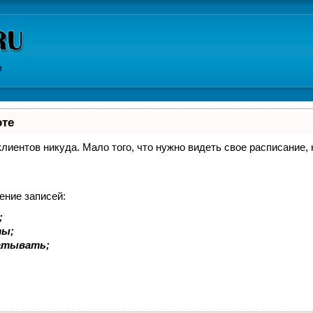
и
оте
 клиентов никуда. Мало того, что нужно видеть свое расписание
ение записей:
;
ты;
батывать;