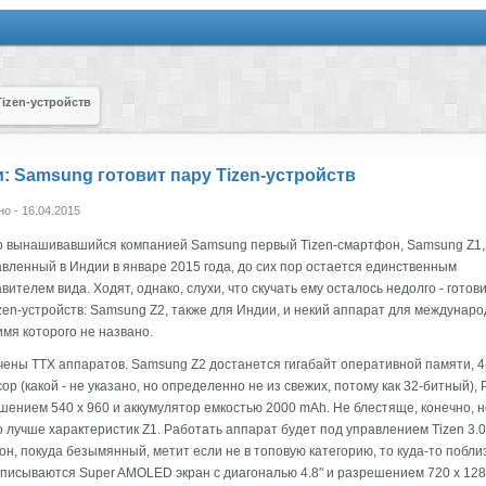
izen-устройств
: Samsung готовит пару Tizen-устройств
о - 16.04.2015
о вынашивавшийся компанией Samsung первый Tizen-смартфон, Samsung Z1,
вленный в Индии в январе 2015 года, до сих пор остается единственным
вителем вида. Ходят, однако, слухи, что скучать ему осталось недолго - готов
zen-устройств: Samsung Z2, также для Индии, и некий аппарат для междунаро
имя которого не названо.
чены ТТХ аппаратов. Samsung Z2 достанется гигабайт оперативной памяти, 
ор (какой - не указано, но определенно не из свежих, потому как 32-битный), 
шением 540 x 960 и аккумулятор емкостью 2000 mAh. Не блестяще, конечно, н
 лучше характеристик Z1. Работать аппарат будет под управлением Tizen 3.0
н, покуда безымянный, метит если не в топовую категорию, то куда-то побли
писываются Super AMOLED экран с диагональю 4.8" и разрешением 720 х 128