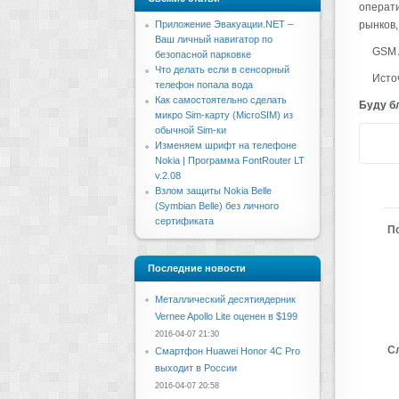
операти
Приложение Эвакуации.NET –
рынков,
Ваш личный навигатор по
GSM 
безопасной парковке
Что делать если в сенсорный
Источ
телефон попала вода
Как самостоятельно сделать
Буду бл
микро Sim-карту (MicroSIM) из
обычной Sim-ки
Изменяем шрифт на телефоне
Nokia | Программа FontRouter LT
v.2.08
Взлом защиты Nokia Belle
(Symbian Belle) без личного
сертификата
П
Последние новости
Металлический десятиядерник
Vernee Apollo Lite оценен в $199
2016-04-07 21:30
С
Смартфон Huawei Honor 4C Pro
выходит в России
2016-04-07 20:58