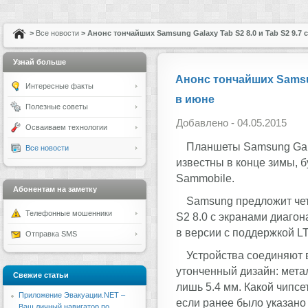
>
Все новости
> Анонс тончайших Samsung Galaxy Tab S2 8.0 и Tab S2 9.7 
Узнай больше
Анонс тончайших Samsun
Интересные факты
в июне
Полезные советы
Добавлено - 04.05.2015
Осваиваем технологии
Планшеты Samsung Gala
Все новости
известны в конце зимы, 
Sammobile.
Абонентам на заметку
Samsung предложит четы
Телефонные мошенники
S2 8.0 с экранами диагон
в версии с поддержкой LTE 
Отправка SMS
Устройства соединяют 
утонченный дизайн: мета
Свежие статьи
лишь 5.4 мм. Какой чипсе
Приложение Эвакуации.NET –
если ранее было указано 
Ваш личный навигатор по