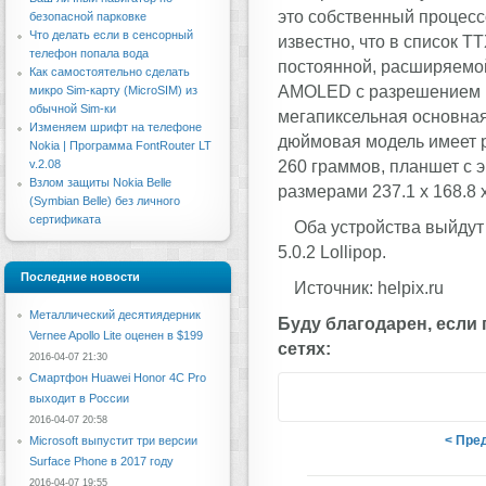
это собственный процессо
безопасной парковке
Что делать если в сенсорный
известно, что в список Т
телефон попала вода
постоянной, расширяемой
Как самостоятельно сделать
AMOLED с разрешением 15
микро Sim-карту (MicroSIM) из
обычной Sim-ки
мегапиксельная основная
Изменяем шрифт на телефоне
дюймовая модель имеет ра
Nokia | Программа FontRouter LT
260 граммов, планшет с э
v.2.08
Взлом защиты Nokia Belle
размерами 237.1 х 168.8 х
(Symbian Belle) без личного
сертификата
Оба устройства выйдут
5.0.2 Lollipop.
Последние новости
Источник: helpix.ru
Металлический десятиядерник
Буду благодарен, если
Vernee Apollo Lite оценен в $199
сетях:
2016-04-07 21:30
Смартфон Huawei Honor 4C Pro
выходит в России
2016-04-07 20:58
< Пре
Microsoft выпустит три версии
Surface Phone в 2017 году
2016-04-07 19:55