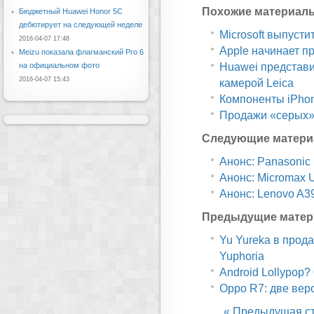
Похожие материал
Бюджетный Huawei Honor 5C
дебютирует на следующей неделе
Microsoft выпусти
2016-04-07 17:48
Apple начинает п
Meizu показала флагманский Pro 6
Huawei представи
на официальном фото
2016-04-07 15:43
камерой Leica
Компоненты iPhon
Продажи «серых» 
Следующие матери
Анонс: Panasonic 
Анонс: Micromax U
Анонс: Lenovo A3
Предыдущие матер
Yu Yureka в прод
Yuphoria
Android Lollypop
Oppo R7: две вер
« Предыдущая с