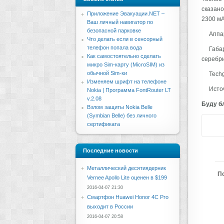
сказано
Приложение Эвакуации.NET –
2300 мА
Ваш личный навигатор по
безопасной парковке
Аппа
Что делать если в сенсорный
телефон попала вода
Габар
Как самостоятельно сделать
серебри
микро Sim-карту (MicroSIM) из
обычной Sim-ки
Tech
Изменяем шрифт на телефоне
Источ
Nokia | Программа FontRouter LT
v.2.08
Буду бл
Взлом защиты Nokia Belle
(Symbian Belle) без личного
сертификата
Последние новости
Металлический десятиядерник
П
Vernee Apollo Lite оценен в $199
2016-04-07 21:30
Смартфон Huawei Honor 4C Pro
выходит в России
2016-04-07 20:58