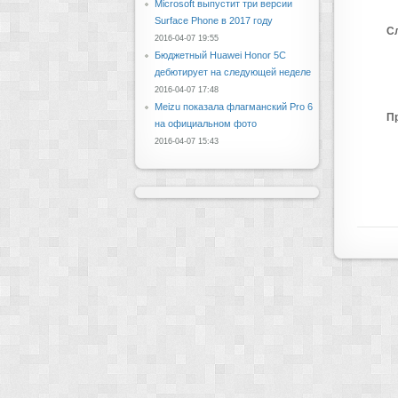
Microsoft выпустит три версии
Surface Phone в 2017 году
С
2016-04-07 19:55
Бюджетный Huawei Honor 5C
дебютирует на следующей неделе
2016-04-07 17:48
Meizu показала флагманский Pro 6
П
на официальном фото
2016-04-07 15:43