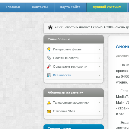
Главная
Контакты
Карта сайта
Лучший хостинг!
>
Все новости
> Анонс: Lenovo A3900 - очень 
Узнай больше
Анонс
Интересные факты
Добавлен
Полезные советы
На к
Осваиваем технологии
произво
Все новости
на 04/0
угодно.
Если
Абонентам на заметку
MediaTe
Mali-T7
Телефонные мошенники
- стран
Отправка SMS
и это.
Экра
480х854
Свежие статьи