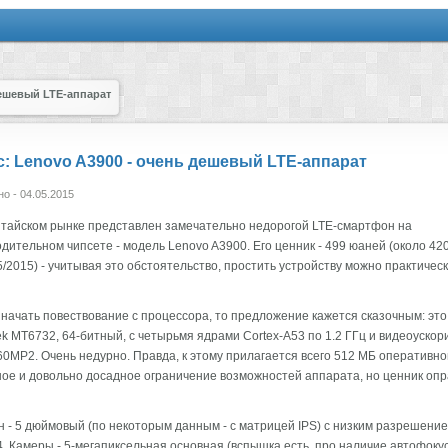
дешевый LTE-аппарат
: Lenovo A3900 - очень дешевый LTE-аппарат
о - 04.05.2015
итайском рынке представлен замечательно недорогой LTE-смартфон на
дительном чипсете - модель Lenovo A3900. Его ценник - 499 юаней (около 42
5/2015) - учитывая это обстоятельство, простить устройству можно практически
 начать повествование с процессора, то предложение кажется сказочным: это
k MT6732, 64-битный, с четырьмя ядрами Cortex-A53 по 1.2 ГГц и видеоуско
60MP2. Очень недурно. Правда, к этому прилагается всего 512 МБ оперативн
ное и довольно досадное ограничение возможностей аппарата, но ценник оп
н - 5 дюймовый (по некоторым данным - с матрицей IPS) с низким разрешени
. Камеры - 5-мегапиксельная основная (вспышка есть, про наличие автофоку