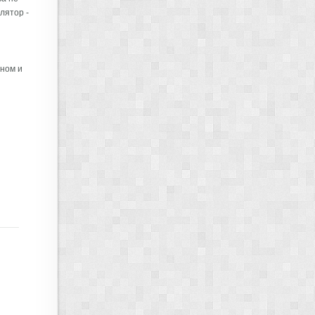
лятор -
рном и