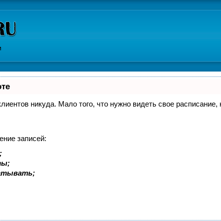
и
оте
 клиентов никуда. Мало того, что нужно видеть свое расписание
ение записей:
;
ты;
батывать;