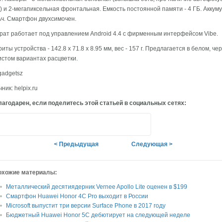
) и 2-мегапиксельная фронтальная. Емкость постоянной памяти - 4 ГБ. Аккуму
ч. Смартфон двухсимочен.
рат работает под управлением Android 4.4 с фирменным интерфейсом Vibe.
иты устройства - 142.8 х 71.8 х 8.95 мм, вес - 157 г. Предлагается в белом, че
стом вариантах расцветки.
gadgetsz
ник: helpix.ru
агодарен, если поделитесь этой статьей в социальных сетях:
< Предыдущая
Следующая >
охожие материалы:
Металлический десятиядерник Vernee Apollo Lite оценен в $199
Смартфон Huawei Honor 4C Pro выходит в России
Microsoft выпустит три версии Surface Phone в 2017 году
Бюджетный Huawei Honor 5C дебютирует на следующей неделе