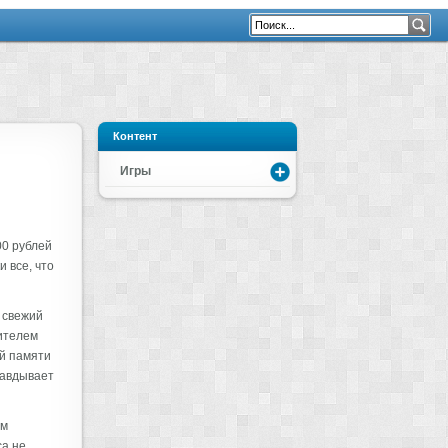
Контент
Игры
00 рублей
 все, что
 свежий
рителем
ой памяти
равдывает
ем
са не