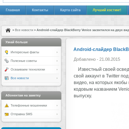
Главная
Контакты
Карта сайта
Лучший хостинг!
>
Все новости
> Android-слайдер BlackBerry Venice засветился на двух ви
Узнай больше
Android-слайдер BlackB
Интересные факты
Добавлено - 21.08.2015
Полезные советы
Известный своей освед
Осваиваем технологии
свой аккаунт в Twitter п
Все новости
видео, на которых якобы
кодовым названием Venic
выпуску.
Абонентам на заметку
Телефонные мошенники
Отправка SMS