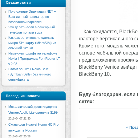
Свежие статьи
Приложение Эвакуации.NET –
Ваш личный навигатор по
безопасной парковке
Что делать если в сенсорный
Как ожидается, BlackBe
телефон попала вода
Как самостоятельно сделать
факторе вертикального 
микро Sim-карту (MicroSIM) из
Кроме того, модель може
обычной Sim-ки
основе мобильной операц
Изменяем шрифт на телефоне
Nokia | Программа FontRouter LT
предположению профильно
v.2.08
BlackBerry Venice выйдет
Взлом защиты Nokia Belle
BlackBerry 10.
(Symbian Belle) без личного
сертификата
Буду благодарен, если
Последние новости
сетях:
Металлический десятиядерник
Vernee Apollo Lite оценен в $199
2016-04-07 21:30
Смартфон Huawei Honor 4C Pro
< Пре
выходит в России
2016-04-07 20:58