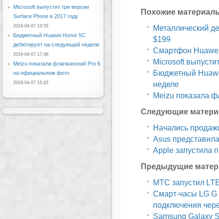
Microsoft выпустит три версии
Похожие материал
Surface Phone в 2017 году
2016-04-07 19:55
Металлический дес
Бюджетный Huawei Honor 5C
$199
дебютирует на следующей неделе
Смартфон Huawei 
2016-04-07 17:48
Microsoft выпусти
Meizu показала флагманский Pro 6
Бюджетный Huawe
на официальном фото
неделе
2016-04-07 15:43
Meizu показала ф
Следующие матери
Начались продажи
Asus представила
Apple запустила 
Предыдущие матер
МТС запустил LT
Смарт-часы LG G 
подключения чере
Samsung Galaxy S