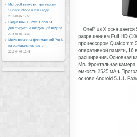
Microsoft выпустит три версии
Surface Phone в 2017 году
2016-04-07 19:55
Бюджетный Huawei Honor 5C
дебютирует на следующей неделе
OnePlus X оснащается
2016-04-07 17:48
разрешением Full HD (10
Meizu показала флагманский Pro 6
процессором Qualcomm Sn
на официальном фото
оперативной памяти, 16
2016-04-07 15:43
расширения. Основная к
Мп. Фронтальная камера 
емкость 2525 мАч. Прогр
основе Android 5.1.1. Раз