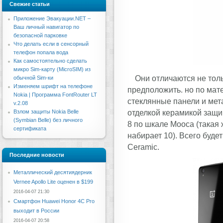
Свежие статьи
Приложение Эвакуации.NET –
Ваш личный навигатор по
безопасной парковке
Что делать если в сенсорный
телефон попала вода
Как самостоятельно сделать
микро Sim-карту (MicroSIM) из
Они отличаются не толь
обычной Sim-ки
Изменяем шрифт на телефоне
предположить. но по мат
Nokia | Программа FontRouter LT
стеклянные панели и мет
v.2.08
отделкой керамикой защи
Взлом защиты Nokia Belle
(Symbian Belle) без личного
8 по шкале Мооса (такая 
сертификата
набирает 10). Всего буд
Ceramic.
Последние новости
Металлический десятиядерник
Vernee Apollo Lite оценен в $199
2016-04-07 21:30
Смартфон Huawei Honor 4C Pro
выходит в России
2016-04-07 20:58