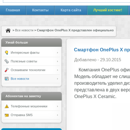
Главная
Контакты
Карта сайта
Лучший хостинг!
>
Все новости
> Смартфон OnePlus X представлен официально
Узнай больше
Смартфон OnePlus X п
Интересные факты
Добавлено - 29.10.2015
Полезные советы
Компания OnePlus офи
Осваиваем технологии
Модель обладает не слиш
Все новости
производитель уделил ди
представлена в двух вер
OnePlus X Ceramic.
Абонентам на заметку
Телефонные мошенники
Отправка SMS