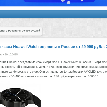
ны в России от 29 990 рублей
-часы Huawei Watch оценены в России от 29 990 рубле
о - 29.10.2015
ания Huawei представила свои смарт-часы Huawei Watch в России. Смарт-ча
ны в стальной корпус марки 316L и обладают круглым циферблатом диаметро
нным сапфировым стеклом. Они оснащаются 1,4-дюймовым AMOLED-диспле
нием 400x400 пикселей и плотностью 286 ppi, контрастностью 10000:1.