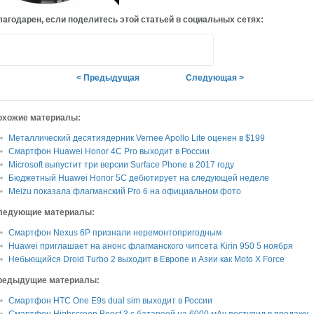
агодарен, если поделитесь этой статьей в социальных сетях:
< Предыдущая
Следующая >
охожие материалы:
Металлический десятиядерник Vernee Apollo Lite оценен в $199
Смартфон Huawei Honor 4C Pro выходит в России
Microsoft выпустит три версии Surface Phone в 2017 году
Бюджетный Huawei Honor 5C дебютирует на следующей неделе
Meizu показала флагманский Pro 6 на официальном фото
ледующие материалы:
Смартфон Nexus 6P признали неремонтопригодным
Huawei приглашает на анонс флагманского чипсета Kirin 950 5 ноября
Небьющийся Droid Turbo 2 выходит в Европе и Азии как Moto X Force
редыдущие материалы:
Смартфон НТС One E9s dual sim выходит в России