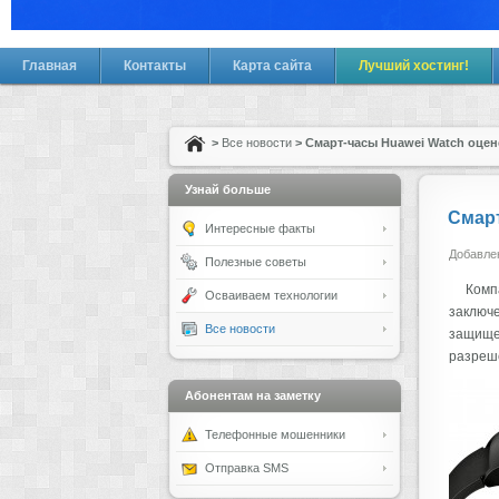
Главная
Контакты
Карта сайта
Лучший хостинг!
>
Все новости
> Смарт-часы Huawei Watch оцене
Узнай больше
Смарт
Интересные факты
Добавлен
Полезные советы
Комп
Осваиваем технологии
заключе
Все новости
защище
разреше
Абонентам на заметку
Телефонные мошенники
Отправка SMS