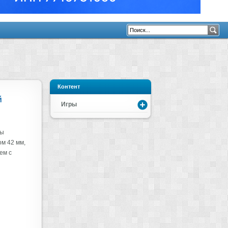
Контент
й
Игры
сы
м 42 мм,
ем с