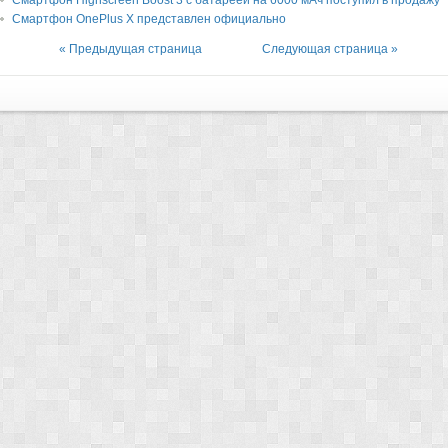
Смартфон Highscreen Boost 3 с батареей на 6000 мАч поступил в продажу
Смартфон OnePlus X представлен официально
« Предыдущая страница
Следующая страница »