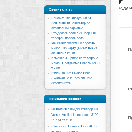
Буду бл
Свежие статьи
Приложение Эвакуации.NET –
Ваш личный навигатор по
безопасной парковке
Что делать если в сенсорный
телефон попала вода
Как самостоятельно сделать
микро Sim-карту (MicroSIM) из
П
обычной Sim-ки
Изменяем шрифт на телефоне
Nokia | Программа FontRouter LT
v.2.08
Взлом защиты Nokia Belle
(Symbian Belle) без личного
сертификата
С
Последние новости
Металлический десятиядерник
Vernee Apollo Lite оценен в $199
П
2016-04-07 21:30
Смартфон Huawei Honor 4C Pro
выходит в России