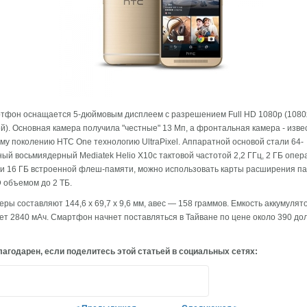
тфон оснащается 5-дюймовым дисплеем с разрешением Full HD 1080p (1080
й). Основная камера получила "честные" 13 Мп, а фронтальная камера - изве
у поколению HTC One технологию UltraPixel. Аппаратной основой стали 64-
ый восьмиядерный Mediatek Helio X10с тактовой частотой 2,2 ГГц, 2 ГБ опер
и 16 ГБ встроенной флеш-памяти, можно использовать карты расширения п
 объемом до 2 ТБ.
ры составляют 144,6 x 69,7 x 9,6 мм, авес — 158 граммов. Емкость аккумулят
ет 2840 мАч. Смартфон начнет поставляться в Тайване по цене около 390 до
агодарен, если поделитесь этой статьей в социальных сетях: