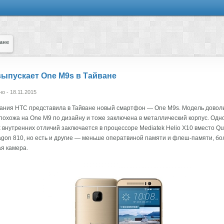
ане
ыпускает One M9s в Тайване
о - 18.11.2015
ания HTC представила в Тайване новый смартфон — One M9s. Модель довол
похожа на One M9 по дизайну и тоже заключена в металлический корпус. Одно
 внутренних отличий заключается в процессоре Mediatek Helio X10 вместо Q
gon 810, но есть и другие — меньше оператвиной памяти и флеш-памяти, бо
я камера.