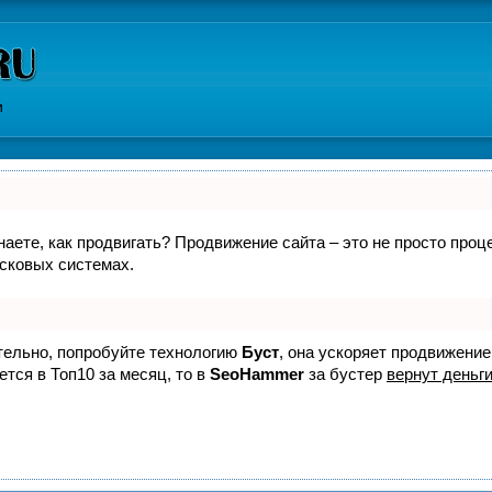
и
знаете, как продвигать? Продвижение сайта – это не просто про
исковых системах.
ятельно, попробуйте технологию
Буст
, она ускоряет продвижение
ется в Топ10 за месяц, то в
SeoHammer
за бустер
вернут деньги