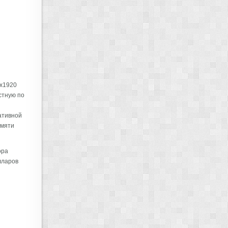
x1920
стную по
ативной
амяти
ора
лларов