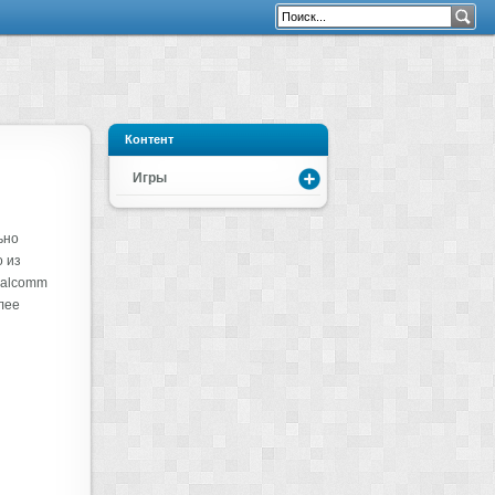
Контент
Игры
ьно
 из
ualcomm
лее