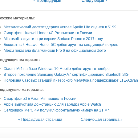
< Предыдущая
Следующая >
охожие материалы:
Металлический десятиядерник Vernee Apollo Lite оценен в $199
Смартфон Huawei Honor 4C Pro выходит в России
Microsoft выпустит три версии Surface Phone в 2017 году
Бюджетный Huawei Honor 5C дебютирует на следующей неделе
Meizu показала флагманский Pro 6 на официальном фото
ледующие материалы:
Xiaomi Mi4 на базе Windows 10 Mobile дебютирует в ноябре
Второе поколение Samsung Galaxy A7 сертифицировано Bluetooth SIG
Половина базовых станций питерского МегаФона поддерживают LTE-Adva
редыдущие материалы:
Смартфон ZTE Axon Mini вышел в России
Apple выпустила док-станцию для зарядки Apple Watch
Селфифон Meitu 4V получил фронтальную камеру на 21 Мп
« Предыдущая страница
Следующая страница »