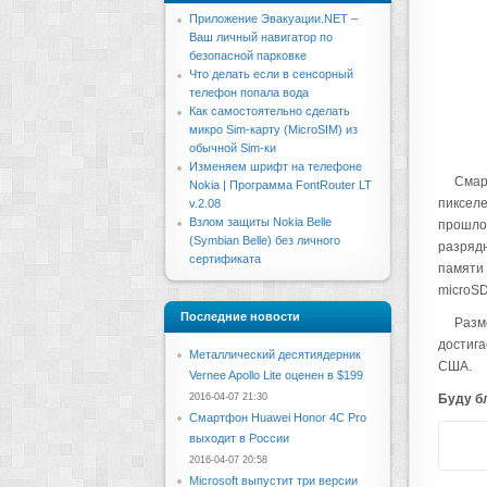
Приложение Эвакуации.NET –
Ваш личный навигатор по
безопасной парковке
Что делать если в сенсорный
телефон попала вода
Как самостоятельно сделать
микро Sim-карту (MicroSIM) из
обычной Sim-ки
Изменяем шрифт на телефоне
Смар
Nokia | Программа FontRouter LT
пикселе
v.2.08
Взлом защиты Nokia Belle
прошлом
(Symbian Belle) без личного
разрядн
сертификата
памяти 
microSD
Последние новости
Разме
достига
Металлический десятиядерник
США.
Vernee Apollo Lite оценен в $199
2016-04-07 21:30
Буду бл
Смартфон Huawei Honor 4C Pro
выходит в России
2016-04-07 20:58
Microsoft выпустит три версии