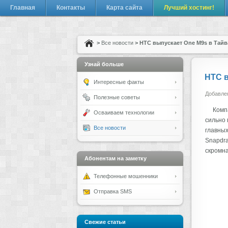
Главная
Контакты
Карта сайта
Лучший хостинг!
>
Все новости
> HTC выпускает One M9s в Тайв
Узнай больше
HTC в
Интересные факты
Добавлен
Полезные советы
Комп
Осваиваем технологии
сильно 
Все новости
главных
Snapdra
скромна
Абонентам на заметку
Телефонные мошенники
Отправка SMS
Свежие статьи