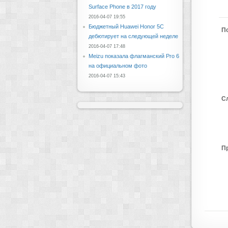
Surface Phone в 2017 году
2016-04-07 19:55
Бюджетный Huawei Honor 5C
П
дебютирует на следующей неделе
2016-04-07 17:48
Meizu показала флагманский Pro 6
на официальном фото
2016-04-07 15:43
С
П