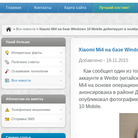
Главная
Контакты
Карта сайта
Лучший хостинг!
>
Все новости
> Xiaomi Mi4 на базе Windows 10 Mobile дебютирует в ноябр
Узнай больше
Xiaomi Mi4 на базе Win
Интересные факты
Добавлено - 18.11.2015
Полезные советы
Как сообщил один из то
Осваиваем технологии
аккаунте в Weibo (китайс
Все новости
Mi4 на основе операцион
анонсирована в районе Д
опубликовал фотографию
Абонентам на заметку
10 Mobile.
Телефонные мошенники
Отправка SMS
Свежие статьи