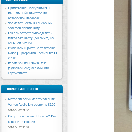
Приложение Эвакуации.NET –
Ваш личный навигатор по
безопасной парковке
Что делать если в сенсорный
телефон попала вода
Как самостоятельно сделать
микро Sim-карту (MicroSIM) из
обычной Sim-ки
Изменяем шрифт на телефоне
Nokia | Программа FontRouter LT
v.2.08
Взлом защиты Nokia Belle
(Symbian Belle) без личного
сертификата
Последние новости
Металлический десятиядерник
Vernee Apollo Lite оценен в $199
2016-04-07 21:30
Смартфон Huawei Honor 4C Pro
выходит в России
2016-04-07 20:58