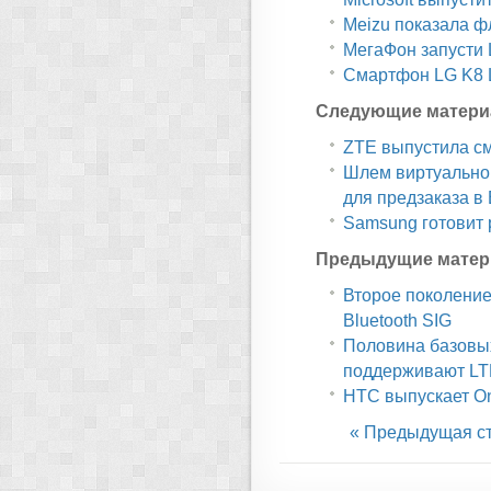
Meizu показала ф
МегаФон запусти 
Смартфон LG K8 L
Следующие матери
ZTE выпустила см
Шлем виртуально
для предзаказа в
Samsung готовит 
Предыдущие матер
Второе поколени
Bluetooth SIG
Половина базовы
поддерживают LT
HTC выпускает O
« Предыдущая с