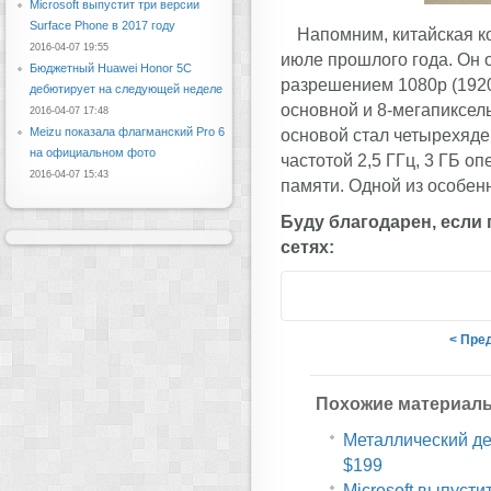
Microsoft выпустит три версии
Surface Phone в 2017 году
Напомним, китайская к
2016-04-07 19:55
июле прошлого года. Он 
Бюджетный Huawei Honor 5C
разрешением 1080p (1920
дебютирует на следующей неделе
основной и 8-мегапиксел
2016-04-07 17:48
Meizu показала флагманский Pro 6
основой стал четырехяд
на официальном фото
частотой 2,5 ГГц, 3 ГБ о
2016-04-07 15:43
памяти. Одной из особен
Буду благодарен, если
сетях:
< Пре
Похожие материал
Металлический дес
$199
Microsoft выпусти