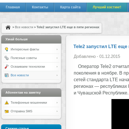
Главная
Контакты
Карта сайта
Лучший хостинг!
>
Все новости
> Tele2 запустил LTE еще в пяти регионах
Узнай больше
Tele2 запустил LTE еще
Интересные факты
Добавлено - 01.12.2015
Полезные советы
Оператор Tele2 отчитал
Осваиваем технологии
поколения в ноябре. В 
Все новости
сетей стандарта LTE нач
регионах — республиках 
и Чувашской Республике.
Абонентам на заметку
Телефонные мошенники
Отправка SMS
Свежие статьи