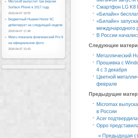
Microsoft выпустит три версии
Смартфон LG K8 L
Surface Phone в 2017 году
«Билайн» бесплатн
2016-04-07 19:55
Бюджетный Huawei Honor 5C
«Билайн» запуска
дебютирует на следующей неделе
международного 
2016-04-07 17:48
В России начали
Meizu показала флагманский Pro 6
на официальном фото
Следующие матери
2016-04-07 15:43
Металлический Hu
Прошивка с Windo
4 с 3 декабря
Цветной металлич
феврале
Предыдущие матер
Micromax выпуск
в России
Acer подтвердила
Oppo представил
« Предыдущая с