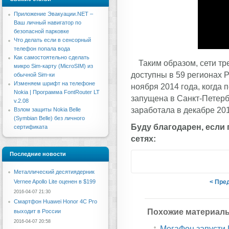
Приложение Эвакуации.NET –
Ваш личный навигатор по
безопасной парковке
Что делать если в сенсорный
телефон попала вода
Как самостоятельно сделать
Таким образом, сети тре
микро Sim-карту (MicroSIM) из
доступны в 59 регионах 
обычной Sim-ки
Изменяем шрифт на телефоне
ноября 2014 года, когда 
Nokia | Программа FontRouter LT
запущена в Санкт-Петербу
v.2.08
заработала в декабре 201
Взлом защиты Nokia Belle
(Symbian Belle) без личного
Буду благодарен, если
сертификата
сетях:
Последние новости
Металлический десятиядерник
Vernee Apollo Lite оценен в $199
< Пре
2016-04-07 21:30
Смартфон Huawei Honor 4C Pro
Похожие материал
выходит в России
2016-04-07 20:58
МегаФон запусти 