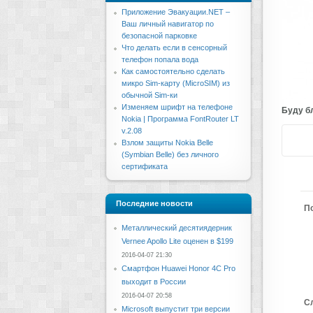
Приложение Эвакуации.NET –
Ваш личный навигатор по
безопасной парковке
Что делать если в сенсорный
телефон попала вода
Как самостоятельно сделать
микро Sim-карту (MicroSIM) из
обычной Sim-ки
Изменяем шрифт на телефоне
Буду бл
Nokia | Программа FontRouter LT
v.2.08
Взлом защиты Nokia Belle
(Symbian Belle) без личного
сертификата
Последние новости
П
Металлический десятиядерник
Vernee Apollo Lite оценен в $199
2016-04-07 21:30
Смартфон Huawei Honor 4C Pro
выходит в России
2016-04-07 20:58
С
Microsoft выпустит три версии