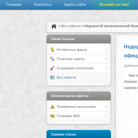
Главная
Контакты
Карта сайта
Лучший хостинг!
>
Все новости
> Недорогой металлический Hua
Узнай больше
Недор
Интересные факты
офиц
Полезные советы
Добавлен
Осваиваем технологии
Как 
Все новости
Huawei 
сканер 
Абонентам на заметку
Телефонные мошенники
Отправка SMS
Свежие статьи