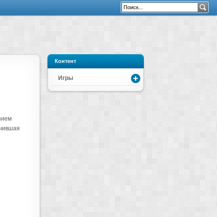
Контент
Игры
нием
учившая