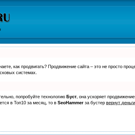
и
знаете, как продвигать? Продвижение сайта – это не просто про
исковых системах.
ятельно, попробуйте технологию
Буст
, она ускоряет продвижение
ется в Топ10 за месяц, то в
SeoHammer
за бустер
вернут деньги