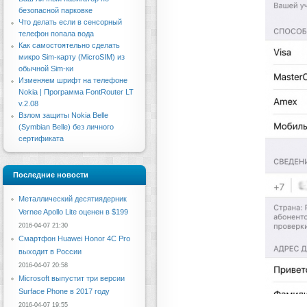
безопасной парковке
Что делать если в сенсорный
телефон попала вода
Как самостоятельно сделать
микро Sim-карту (MicroSIM) из
обычной Sim-ки
Изменяем шрифт на телефоне
Nokia | Программа FontRouter LT
v.2.08
Взлом защиты Nokia Belle
(Symbian Belle) без личного
сертификата
Последние новости
Металлический десятиядерник
Vernee Apollo Lite оценен в $199
2016-04-07 21:30
Смартфон Huawei Honor 4C Pro
выходит в России
2016-04-07 20:58
Microsoft выпустит три версии
Surface Phone в 2017 году
2016-04-07 19:55