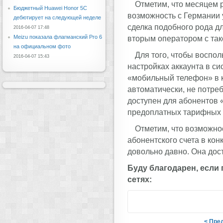
Отметим, что месяцем 
Бюджетный Huawei Honor 5C
возможность с Германии у
дебютирует на следующей неделе
сделка подобного рода д
2016-04-07 17:48
Meizu показала флагманский Pro 6
вторым оператором с так
на официальном фото
Для того, чтобы воспо
2016-04-07 15:43
настройках аккаунта в с
«мобильный телефон» в к
автоматически, не потреб
доступен для абонентов «
предоплатных тарифных 
Отметим, что возможнос
абонентского счета в ко
довольно давно. Она дос
Буду благодарен, если
сетях:
< Пре