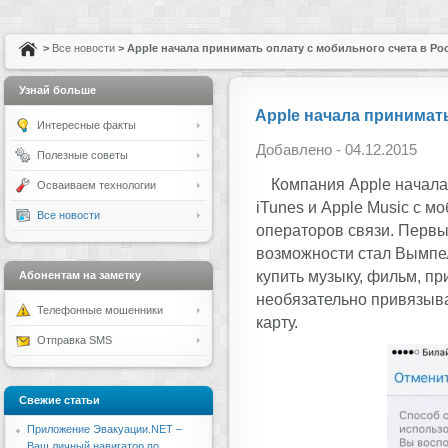
>
Все новости
> Apple начала принимать оплату с мобильного счета в Ро
Узнай больше
Apple начала принимать
Интересные факты
Добавлено - 04.12.2015
Полезные советы
Компания Apple начала 
Осваиваем технологии
iTunes и Apple Music с м
Все новости
операторов связи. Первы
возможности стал Вымпел
купить музыку, фильм, пр
Абонентам на заметку
необязательно привязыва
Телефонные мошенники
карту.
Отправка SMS
Свежие статьи
Приложение Эвакуации.NET –
Ваш личный навигатор по