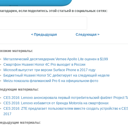
агодарен, если поделитесь этой статьей в социальных сетях:
< Предыдущая
Следующая >
охожие материалы:
Металлический десятиядерник Vernee Apollo Lite оценен в $199
Смартфон Huawei Honor 4C Pro выходит в России
Microsoft выпустит три версии Surface Phone в 2017 году
Бюджетный Huawei Honor 5C дебютирует на следующей неделе
Meizu показала флагманский Pro 6 на официальном фото
ледующие материалы:
CES 2016: Lenovo анонсировала первый потребительский фаблет Project T
CES 2016: Lenovo избавится от бренда Motorola на смартфонах
CES 2016: ZTE предлагает пользователям вместе создать устройство к CE
2017
редыдущие материалы: