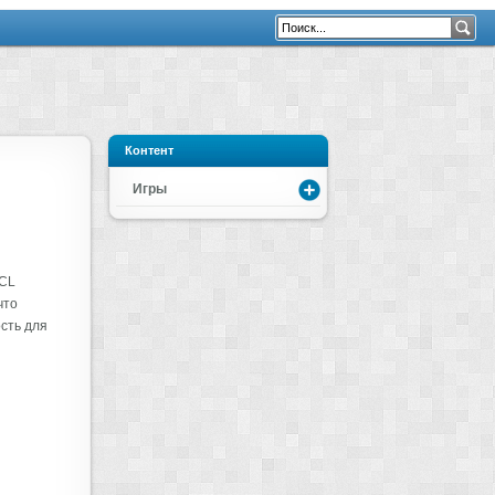
Контент
Игры
TCL
что
сть для