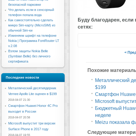
безопасной парковке
Что делать если в сенсорный
телефон попала вода
Буду благодарен, если
Как самостоятельно сделать
микро Sim-карту (MicroSIM) из
сетях:
обычной Sim-ки
Изменяем шрифт на телефоне
Nokia | Программа FontRouter LT
v.2.08
Взлом защиты Nokia Belle
< Пре
(Symbian Belle) без личного
сертификата
Похожие материал
Последние новости
Металлический дес
$199
Металлический десятиядерник
Смартфон Huawei 
Vernee Apollo Lite оценен в $199
2016-04-07 21:30
Microsoft выпусти
Смартфон Huawei Honor 4C Pro
Бюджетный Huawe
выходит в России
неделе
2016-04-07 20:58
Meizu показала ф
Microsoft выпустит три версии
Surface Phone в 2017 году
Следующие матери
2016-04-07 19:55