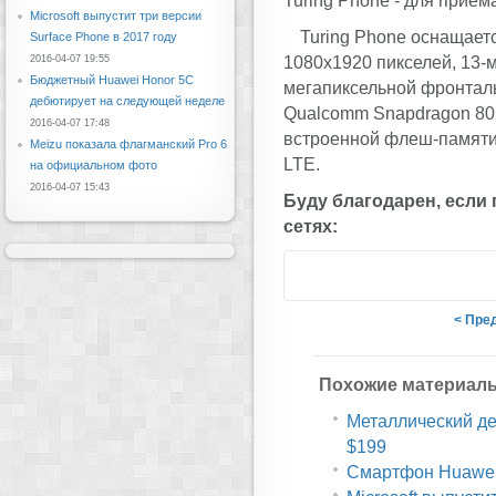
Turing Phone - для прием
Microsoft выпустит три версии
Turing Phone оснащает
Surface Phone в 2017 году
1080x1920 пикселей, 13-
2016-04-07 19:55
Бюджетный Huawei Honor 5C
мегапиксельной фронтал
дебютирует на следующей неделе
Qualcomm Snapdragon 801
2016-04-07 17:48
встроенной флеш-памяти,
Meizu показала флагманский Pro 6
LTE.
на официальном фото
2016-04-07 15:43
Буду благодарен, если
сетях:
< Пре
Похожие материал
Металлический дес
$199
Смартфон Huawei 