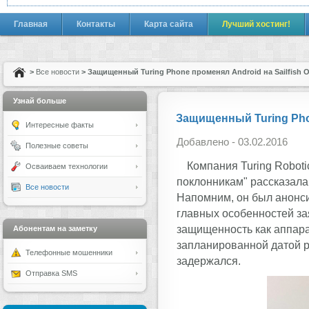
Главная
Контакты
Карта сайта
Лучший хостинг!
>
Все новости
> Защищенный Turing Phone променял Android на Sailfish 
Узнай больше
Защищенный Turing Phon
Интересные факты
Добавлено - 03.02.2016
Полезные советы
Компания Turing Robotic
Осваиваем технологии
поклонникам" рассказала
Все новости
Напомним, он был анонсир
главных особенностей за
защищенность как аппара
Абонентам на заметку
запланированной датой р
Телефонные мошенники
задержался.
Отправка SMS