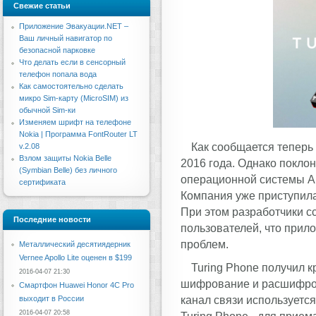
Свежие статьи
Приложение Эвакуации.NET –
Ваш личный навигатор по
безопасной парковке
Что делать если в сенсорный
телефон попала вода
Как самостоятельно сделать
микро Sim-карту (MicroSIM) из
обычной Sim-ки
Изменяем шрифт на телефоне
Nokia | Программа FontRouter LT
Как сообщается теперь 
v.2.08
Взлом защиты Nokia Belle
2016 года. Однако покло
(Symbian Belle) без личного
операционной системы And
сертификата
Компания уже приступила
При этом разработчики с
Последние новости
пользователей, что прило
проблем.
Металлический десятиядерник
Vernee Apollo Lite оценен в $199
Turing Phone получил 
2016-04-07 21:30
шифрование и расшифров
Смартфон Huawei Honor 4C Pro
канал связи используетс
выходит в России
2016-04-07 20:58