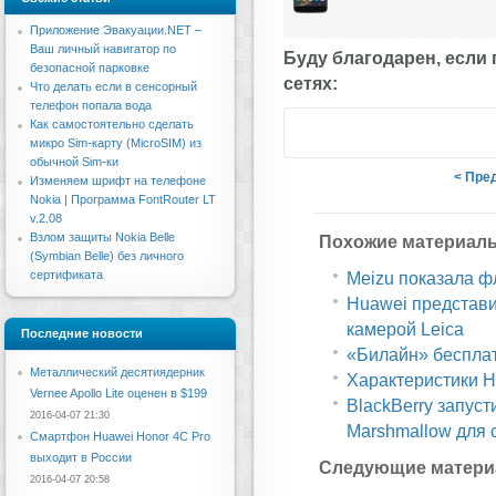
Приложение Эвакуации.NET –
Ваш личный навигатор по
Буду благодарен, если
безопасной парковке
сетях:
Что делать если в сенсорный
телефон попала вода
Как самостоятельно сделать
микро Sim-карту (MicroSIM) из
обычной Sim-ки
< Пре
Изменяем шрифт на телефоне
Nokia | Программа FontRouter LT
v.2.08
Взлом защиты Nokia Belle
Похожие материал
(Symbian Belle) без личного
сертификата
Meizu показала ф
Huawei представи
камерой Leica
Последние новости
«Билайн» бесплатн
Металлический десятиядерник
Характеристики H
Vernee Apollo Lite оценен в $199
BlackBerry запуст
2016-04-07 21:30
Marshmallow для 
Смартфон Huawei Honor 4C Pro
выходит в России
Следующие матери
2016-04-07 20:58