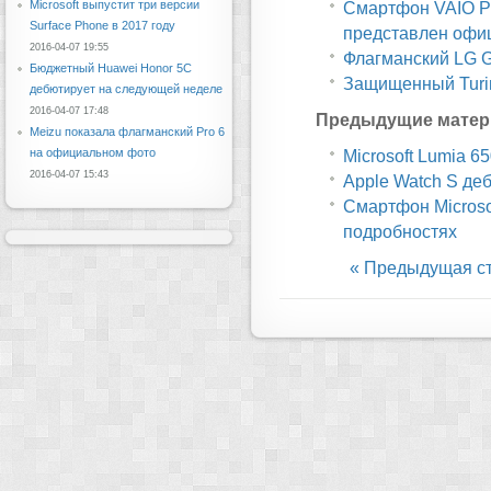
Microsoft выпустит три версии
Смартфон VAIO Ph
Surface Phone в 2017 году
представлен офи
2016-04-07 19:55
Флагманский LG 
Бюджетный Huawei Honor 5C
Защищенный Turin
дебютирует на следующей неделе
2016-04-07 17:48
Предыдущие матер
Meizu показала флагманский Pro 6
на официальном фото
Microsoft Lumia 6
2016-04-07 15:43
Apple Watch S де
Смартфон Microso
подробностях
« Предыдущая с