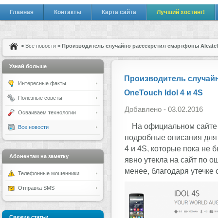
Главная
Контакты
Карта сайта
Лучший хостинг!
>
Все новости
> Производитель случайно рассекретил смартфоны Alcatel 
Узнай больше
Производитель случайн
Интересные факты
OneTouch Idol 4 и 4S
Полезные советы
Добавлено - 03.02.2016
Осваиваем технологии
На официальном сайте 
Все новости
подробные описания для 
4 и 4S, которые пока не
Абонентам на заметку
явно утекла на сайт по о
менее, благодаря утечке
Телефонные мошенники
Отправка SMS
Свежие статьи