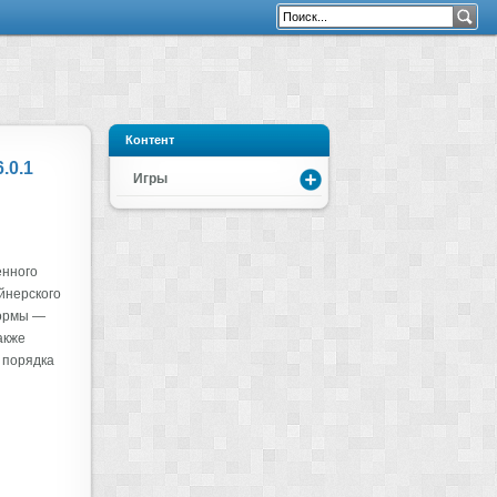
Контент
.0.1
Игры
енного
йнерского
формы —
акже
 порядка