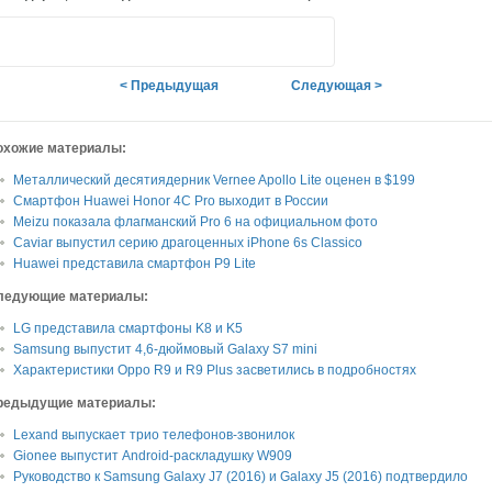
< Предыдущая
Следующая >
охожие материалы:
Металлический десятиядерник Vernee Apollo Lite оценен в $199
Смартфон Huawei Honor 4C Pro выходит в России
Meizu показала флагманский Pro 6 на официальном фото
Caviar выпустил серию драгоценных iPhone 6s Classico
Huawei представила смартфон P9 Lite
ледующие материалы:
LG представила смартфоны K8 и K5
Samsung выпустит 4,6-дюймовый Galaxy S7 mini
Характеристики Oppo R9 и R9 Plus засветились в подробностях
редыдущие материалы:
Lexand выпускает трио телефонов-звонилок
Gionee выпустит Android-раскладушку W909
Руководство к Samsung Galaxy J7 (2016) и Galaxy J5 (2016) подтвердило