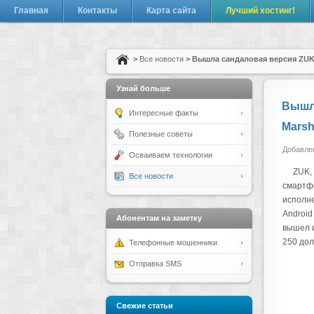
Главная
Контакты
Карта сайта
Лучший хостинг!
>
Все новости
> Вышла сандаловая версия ZUK 
Узнай больше
Вышла
Интересные факты
Marsh
Полезные советы
Добавлен
Осваиваем технологии
ZUK,
Все новости
смартфо
исполне
Android
Абонентам на заметку
вышел и
250 до
Телефонные мошенники
Отправка SMS
Свежие статьи