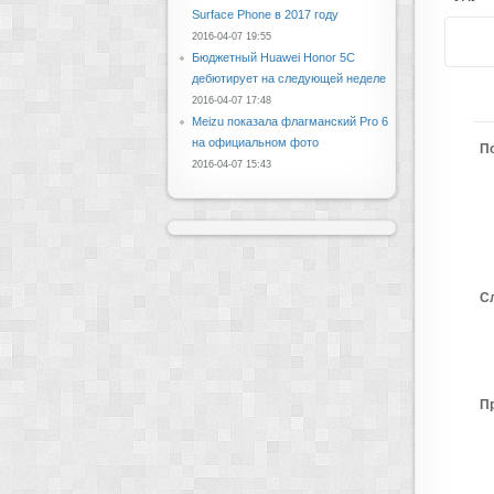
Surface Phone в 2017 году
2016-04-07 19:55
Бюджетный Huawei Honor 5C
дебютирует на следующей неделе
2016-04-07 17:48
Meizu показала флагманский Pro 6
на официальном фото
П
2016-04-07 15:43
С
П