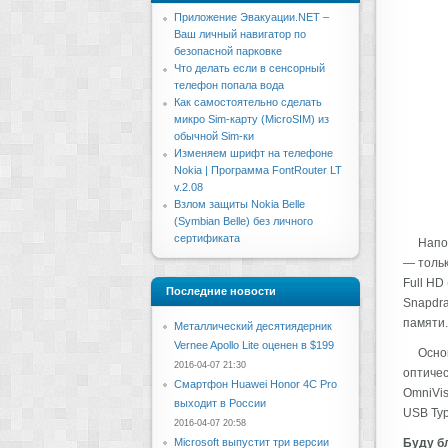
Приложение Эвакуации.NET –
Ваш личный навигатор по
безопасной парковке
Что делать если в сенсорный
телефон попала вода
Как самостоятельно сделать
микро Sim-карту (MicroSIM) из
обычной Sim-ки
Изменяем шрифт на телефоне
Nokia | Программа FontRouter LT
v.2.08
Взлом защиты Nokia Belle
(Symbian Belle) без личного
сертификата
Напо
— тольк
Full HD
Последние новости
Snapdra
памяти.
Металлический десятиядерник
Vernee Apollo Lite оценен в $199
Осно
2016-04-07 21:30
оптичес
Смартфон Huawei Honor 4C Pro
OmniVis
выходит в России
USB Typ
2016-04-07 20:58
Microsoft выпустит три версии
Буду бл