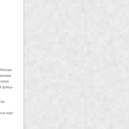
 России
шением
lcomm
ой флеш-
ила
тся порт