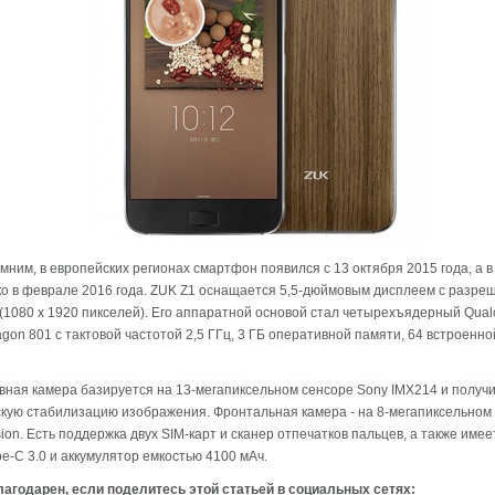
мним, в европейских регионах смартфон появился с 13 октября 2015 года, а в
о в феврале 2016 года. ZUK Z1 оснащается 5,5-дюймовым дисплеем с разре
 (1080 x 1920 пикселей). Его аппаратной основой стал четырехъядерный Qua
gon 801 с тактовой частотой 2,5 ГГц, 3 ГБ оперативной памяти, 64 встроенн
вная камера базируется на 13-мегапиксельном сенсоре Sony IMX214 и получ
кую стабилизацию изображения. Фронтальная камера - на 8-мегапиксельном
ion. Есть поддержка двух SIM-карт и сканер отпечатков пальцев, а также имее
e-C 3.0 и аккумулятор емкостью 4100 мАч.
агодарен, если поделитесь этой статьей в социальных сетях: