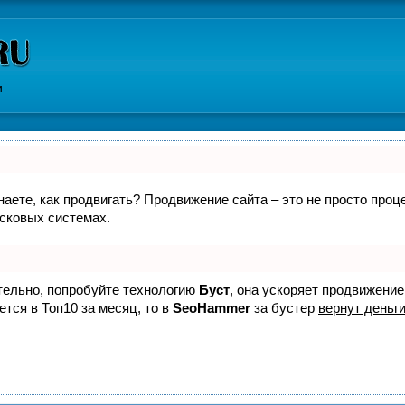
и
знаете, как продвигать? Продвижение сайта – это не просто про
исковых системах.
ятельно, попробуйте технологию
Буст
, она ускоряет продвижение
ется в Топ10 за месяц, то в
SeoHammer
за бустер
вернут деньги