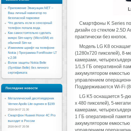
Приложение Эвакуации.NET –
Ваш личный навигатор по
безопасной парковке
Смартфоны K Series по
Что делать если в сенсорный
телефон попала вода
дизайн со стеклом 2.5D A
Как самостоятельно сделать
практически без кнопок.
микро Sim-карту (MicroSIM) из
обычной Sim-ки
Модель LG K8 оснащае
Изменяем шрифт на телефоне
(1280x720 пикселей), 8-м
Nokia | Программа FontRouter LT
v.2.08
камерами, четырехъядерн
Взлом защиты Nokia Belle
1/1,5 ГБ оперативной па
(Symbian Belle) без личного
аккумулятором емкостью 
сертификата
управлением операционно
Поддерживаются Wi-Fi (802
Последние новости
LG K5 оснащается 5-д
Металлический десятиядерник
x 480 пикселей), 5-мегап
Vernee Apollo Lite оценен в $199
камерами, четырехъядерн
2016-04-07 21:30
Смартфон Huawei Honor 4C Pro
1 ГБ оперативной памяти
выходит в России
аккумулятором емкостью 
2016-04-07 20:58
управлением операционной