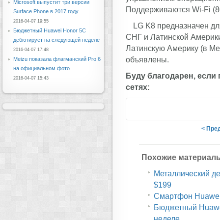
Microsoft выпустит три версии
Поддерживаются Wi-Fi (802
Surface Phone в 2017 году
2016-04-07 19:55
LG K8 предназначен дл
Бюджетный Huawei Honor 5C
СНГ и Латинской Америки
дебютирует на следующей неделе
Латинскую Америку (в Ме
2016-04-07 17:48
объявлены.
Meizu показала флагманский Pro 6
на официальном фото
Буду благодарен, если
2016-04-07 15:43
сетях:
< Пре
Похожие материал
Металлический дес
$199
Смартфон Huawei 
Бюджетный Huawe
неделе