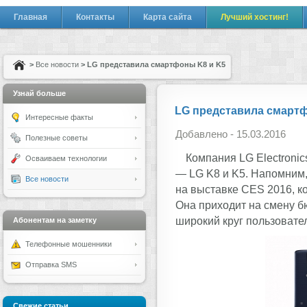
Главная
Контакты
Карта сайта
Лучший хостинг!
>
Все новости
> LG представила смартфоны K8 и K5
Узнай больше
LG представила смартф
Интересные факты
Добавлено - 15.03.2016
Полезные советы
Компания LG Electroni
Осваиваем технологии
— LG K8 и K5. Напомним,
Все новости
на выставке CES 2016, ко
Она приходит на смену б
широкий круг пользовате
Абонентам на заметку
Телефонные мошенники
Отправка SMS
Свежие статьи