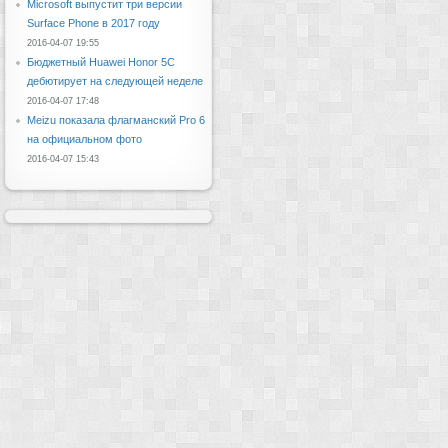
Microsoft выпустит три версии
Surface Phone в 2017 году
2016-04-07 19:55
Бюджетный Huawei Honor 5C
дебютирует на следующей неделе
2016-04-07 17:48
Meizu показала флагманский Pro 6
на официальном фото
2016-04-07 15:43