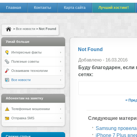
Главная
Контакты
Карта сайта
Лучший хостинг!
>
Все новости
> Not Found
Узнай больше
Not Found
Интересные факты
Добавлено - 16.03.2016
Полезные советы
Буду благодарен, если
Осваиваем технологии
сетях:
Все новости
Абонентам на заметку
< Пре
Телефонные мошенники
Следующие матери
Отправка SMS
Samsung провела 
iPhone 7 Plus вп
Свежие статьи