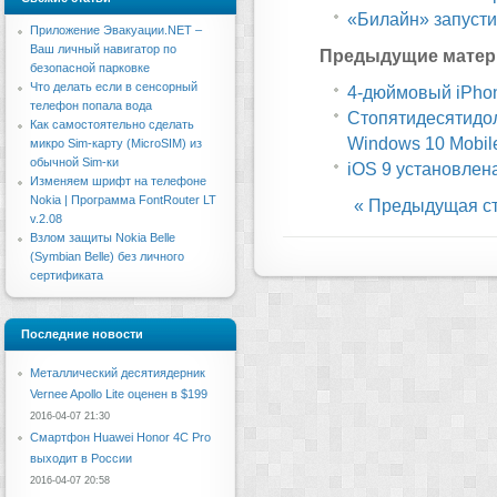
«Билайн» запусти
Приложение Эвакуации.NET –
Ваш личный навигатор по
Предыдущие матер
безопасной парковке
Что делать если в сенсорный
4-дюймовый iPho
телефон попала вода
Стопятидесятидол
Как самостоятельно сделать
Windows 10 Mobil
микро Sim-карту (MicroSIM) из
обычной Sim-ки
iOS 9 установлен
Изменяем шрифт на телефоне
Nokia | Программа FontRouter LT
« Предыдущая с
v.2.08
Взлом защиты Nokia Belle
(Symbian Belle) без личного
сертификата
Последние новости
Металлический десятиядерник
Vernee Apollo Lite оценен в $199
2016-04-07 21:30
Смартфон Huawei Honor 4C Pro
выходит в России
2016-04-07 20:58