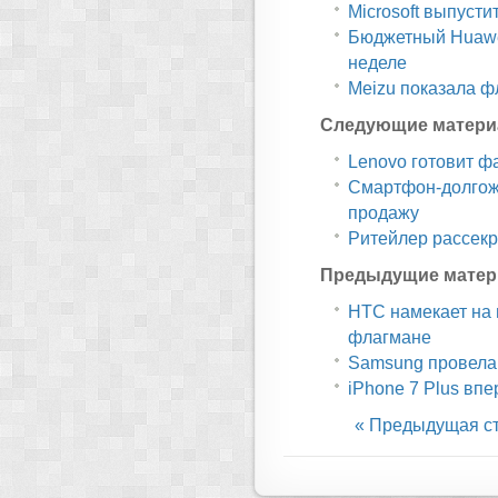
Microsoft выпусти
Бюджетный Huawe
неделе
Meizu показала ф
Следующие матери
Lenovo готовит ф
Смартфон-долгожи
продажу
Ритейлер рассекре
Предыдущие матер
HTC намекает на
флагмане
Samsung провела 
iPhone 7 Plus вп
« Предыдущая с