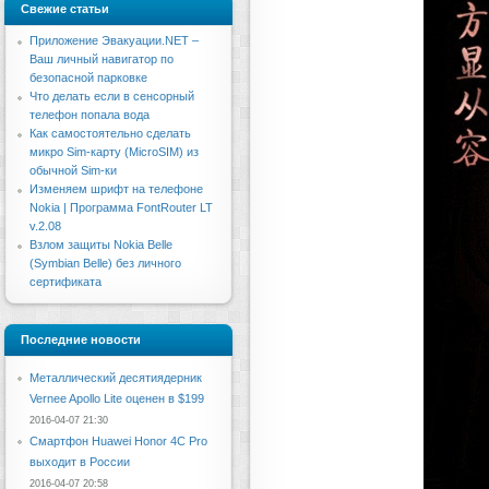
Свежие статьи
Приложение Эвакуации.NET –
Ваш личный навигатор по
безопасной парковке
Что делать если в сенсорный
телефон попала вода
Как самостоятельно сделать
микро Sim-карту (MicroSIM) из
обычной Sim-ки
Изменяем шрифт на телефоне
Nokia | Программа FontRouter LT
v.2.08
Взлом защиты Nokia Belle
(Symbian Belle) без личного
сертификата
Последние новости
Металлический десятиядерник
Vernee Apollo Lite оценен в $199
2016-04-07 21:30
Смартфон Huawei Honor 4C Pro
выходит в России
2016-04-07 20:58