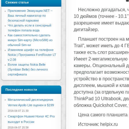
Свежие статьи
Несложно догадаться, ч
Приложение Эвакуации.NET –
10 дюймов (точнее - 10.1"
Ваш личный навигатор по
безопасной парковке
разрешение имеет выдающ
Что делать если в сенсорный
дигитайзер.
телефон попала вода
Как самостоятельно сделать
Планшет построен на м
микро Sim-карту (MicroSIM) из
Trail”, может иметь до 4
обычной Sim-ки
Изменяем шрифт на телефоне
также есть слот расшире
Nokia | Программа FontRouter LT
Имеет 2-мегапиксельную
v.2.08
Взлом защиты Nokia Belle
камеры. Опциональный до
(Symbian Belle) без личного
предполагает возможност
сертификата
устройство в пространств
дисплеем, мышкой и клав
Последние новости
доступна (за отдельную 
ThinkPad 10 Ultrabook, д
Металлический десятиядерник
обложка Quickshot Cover
Vernee Apollo Lite оценен в $199
2016-04-07 21:30
Цена самого планшета с
Смартфон Huawei Honor 4C Pro
выходит в России
Источник: helpix.ru
2016-04-07 20:58