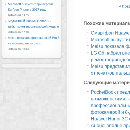
Microsoft выпустит три версии
< Пре
Surface Phone в 2017 году
2016-04-07 19:55
Бюджетный Huawei Honor 5C
Похожие материал
дебютирует на следующей неделе
Смартфон Huawei 
2016-04-07 17:48
Meizu показала флагманский Pro 6
Microsoft выпусти
на официальном фото
Meizu показала ф
2016-04-07 15:43
LG G5 набрал впе
ремонтопригодно
Meizu представил
отпечатков пальц
Следующие матери
PocketBook предл
возможностями: з
профессиональный
фотокамерой и 8
Huawei Honor 3C 
Анонс: вполне пр