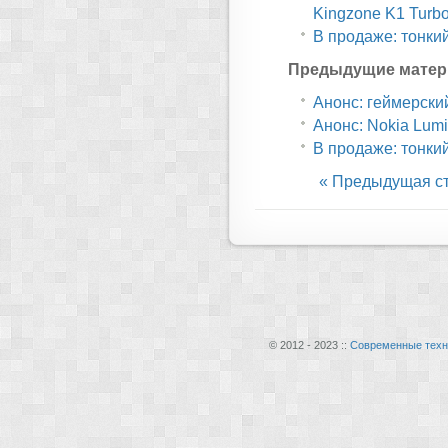
Kingzone K1 Turb
В продаже: тонки
Предыдущие матер
Анонс: геймерский
Анонс: Nokia Lum
В продаже: тонкий
« Предыдущая с
© 2012 - 2023 ::
Современные техн