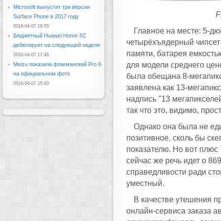
Microsoft выпустит три версии
F
Surface Phone в 2017 году
2016-04-07 19:55
Главное на месте: 5-д
Бюджетный Huawei Honor 5C
четырёхъядерный чипсет 
дебютирует на следующей неделе
памяти, батарея емкость
2016-04-07 17:48
для модели среднего цен
Meizu показала флагманский Pro 6
на официальном фото
была обещана 8-мегапикс
2016-04-07 15:43
заявлена как 13-мегапикс
надпись "13 мегапикселе
так что это, видимо, про
Однако она была не ед
позитивное, сколь бы ск
показателю. Но вот плюс 
сейчас же речь идет о 869
справедливости ради стои
уместный.
В качестве утешения п
онлайн-сервиса заказа а