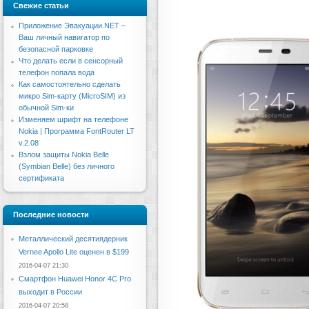
Свежие статьи
Приложение Эвакуации.NET –
Ваш личный навигатор по
безопасной парковке
Что делать если в сенсорный
телефон попала вода
Как самостоятельно сделать
микро Sim-карту (MicroSIM) из
обычной Sim-ки
Изменяем шрифт на телефоне
Nokia | Программа FontRouter LT
v.2.08
Взлом защиты Nokia Belle
(Symbian Belle) без личного
сертификата
Последние новости
Металлический десятиядерник
Vernee Apollo Lite оценен в $199
2016-04-07 21:30
Смартфон Huawei Honor 4C Pro
выходит в России
2016-04-07 20:58