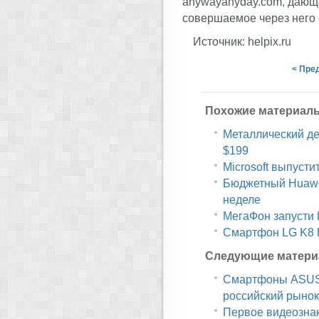
anywayanyday.com, дающе
совершаемое через него 
Источник: helpix.ru
< Пре
Похожие материал
Металлический дес
$199
Microsoft выпусти
Бюджетный Huawe
неделе
МегаФон запусти 
Смартфон LG K8 L
Следующие матери
Смартфоны ASUS Z
российский рынок
Первое видеознак