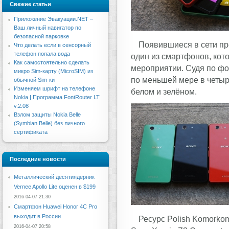
Свежие статьи
Приложение Эвакуации.NET –
Ваш личный навигатор по
безопасной парковке
Появившиеся в сети пр
Что делать если в сенсорный
телефон попала вода
один из смартфонов, кото
Как самостоятельно сделать
мероприятии. Судя по фот
микро Sim-карту (MicroSIM) из
по меньшей мере в четыр
обычной Sim-ки
Изменяем шрифт на телефоне
белом и зелёном.
Nokia | Программа FontRouter LT
v.2.08
Взлом защиты Nokia Belle
(Symbian Belle) без личного
сертификата
Последние новости
Металлический десятиядерник
Vernee Apollo Lite оценен в $199
2016-04-07 21:30
Смартфон Huawei Honor 4C Pro
выходит в России
Ресурс Polish Komorko
2016-04-07 20:58