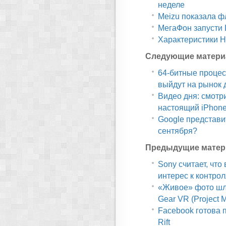
неделе
Meizu показала ф
МегаФон запусти 
Характеристики H
Следующие матери
64-битные проце
выйдут на рынок 
Видео дня: смотр
настоящий iPhone
Google представи
сентября?
Предыдущие матер
Sony считает, что
интерес к контро
«Живое» фото шл
Gear VR (Project M
Facebook готова 
Rift