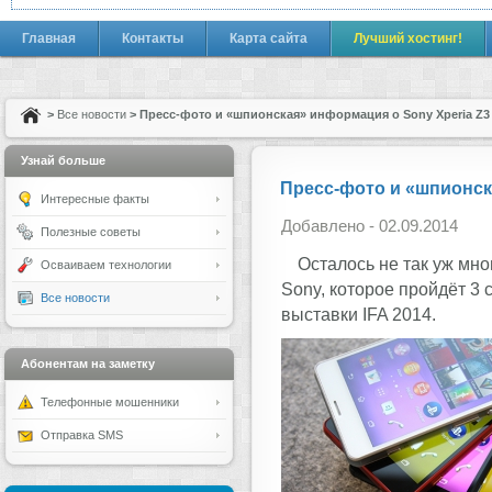
Главная
Контакты
Карта сайта
Лучший хостинг!
>
Все новости
> Пресс-фото и «шпионская» информация о Sony Xperia Z3
Узнай больше
Пресс-фото и «шпионск
Интересные факты
Добавлено - 02.09.2014
Полезные советы
Осталось не так уж мн
Осваиваем технологии
Sony, которое пройдёт 3
Все новости
выставки IFA 2014.
Абонентам на заметку
Телефонные мошенники
Отправка SMS