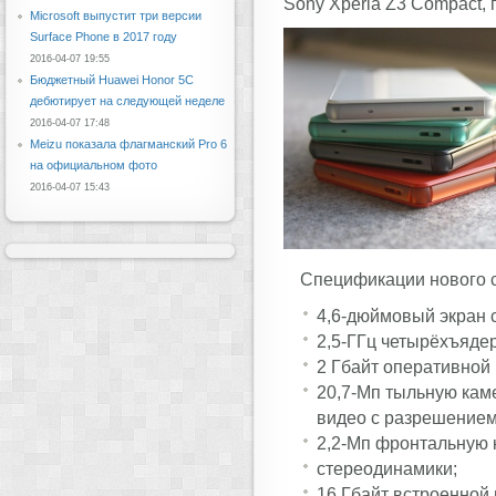
Sony Xperia Z3 Compact,
Microsoft выпустит три версии
Surface Phone в 2017 году
2016-04-07 19:55
Бюджетный Huawei Honor 5C
дебютирует на следующей неделе
2016-04-07 17:48
Meizu показала флагманский Pro 6
на официальном фото
2016-04-07 15:43
Спецификации нового 
4,6-дюймовый экран с
2,5-ГГц четырёхъяде
2 Гбайт оперативной 
20,7-Мп тыльную кам
видео с разрешением
2,2-Мп фронтальную 
стереодинамики;
16 Гбайт встроенной 