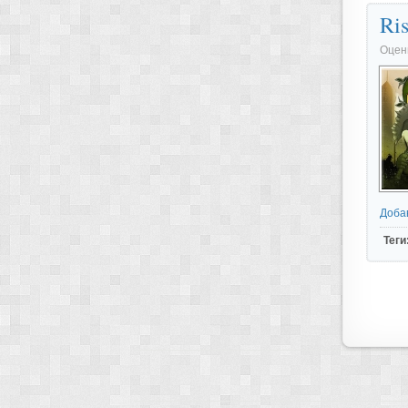
Ris
Оцен
Доба
Теги