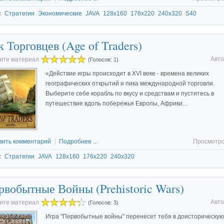
:
Стратегии
Экономические
JAVA
128x160
176x220
240x320
S40
 Торговцев (Age of Traders)
Авто
ите материал
(Голосов: 1)
«Действие игры происходит в XVI веке - времена великих
географических открытий и пика международной торговли.
Выберите себе корабль по вкусу и средствам и пуститесь в
путешествие вдоль побережья Европы, Африки…
вить комментарий
Подробнее ...
Просмотр
:
Стратегии
JAVA
128x160
176x220
240x320
рвобытные Войны (Prehistoric Wars)
Авто
ите материал
(Голосов: 3)
Игра "Первобытные войны" перенесет тебя в доисторическую 