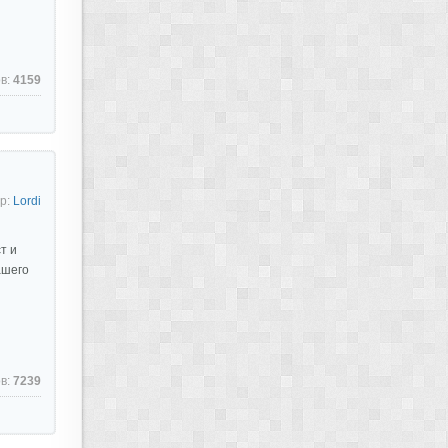
в:
4159
р:
Lordi
т и
ашего
в:
7239