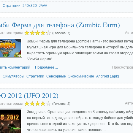
:
Стратегии
240x320
JAVA
мби Ферма для телефона (Zombie Farm)
Авто
ите материал
(Голосов: 7)
Зомби Ферма для телефона (Zombie Farm) - это веселая инте
мультяшная игра для мобильного телефона в которой вы до
вырастить огромную армию зловещих зомби на своем огороде
"Зомби Ферма"…
вить комментарий
Подробнее ...
Просмотров
:
Симуляторы
Стратегии
Сенсорные
Экономические
Android (.apk)
О 2012 (UFO 2012)
Авто
ите материал
(Голосов: 2)
Загадочная Организация предложила бывшему наёмнику абс
на первый взгляд, задание: собрать команду бойцов для убий
пришельцев в одной из захолустных деревень. Кто бы мог под
что согласившись на условия таинственного…