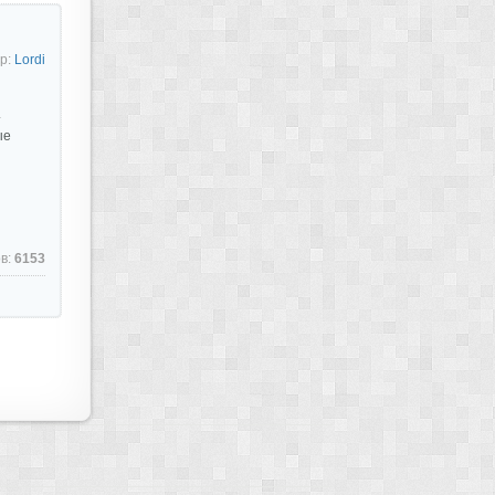
р:
Lordi
.
ые
в:
6153