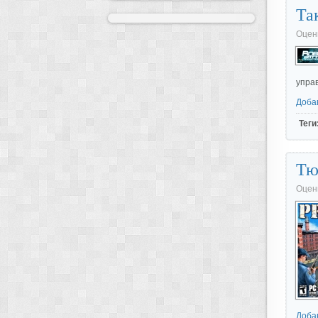
Так
Оцен
упра
Доба
Теги
Тю
Оцен
Доба