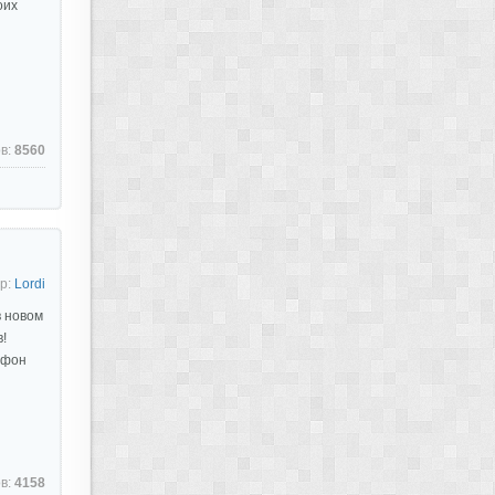
оих
в:
8560
р:
Lordi
 новом
!
 фон
в:
4158