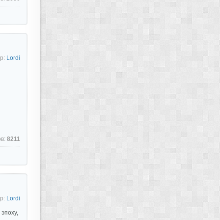
р:
Lordi
ов:
8211
р:
Lordi
эпоху,