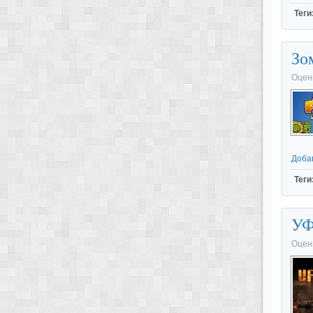
Теги
Зо
Оцен
Доба
Теги
УФ
Оцен