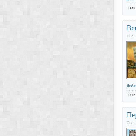
Теги
Век
Оцен
Доба
Теги
Пе
Оцен