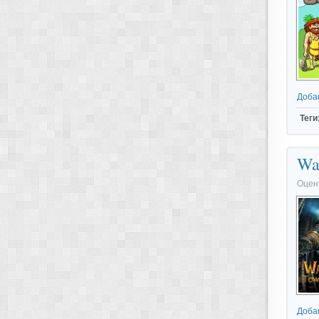
Доба
Теги
Wa
Оцен
Доба