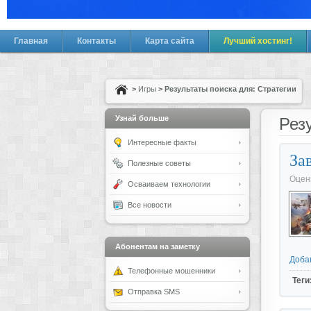
Главная
Контакты
Карта сайта
Лучший хостинг!
>
Игры
> Результаты поиска для: Стратегии
Узнай больше
Рез
Интересные факты
За
Полезные советы
Оцен
Осваиваем технологии
Все новости
Абонентам на заметку
Доба
Телефонные мошенники
Теги
Отправка SMS