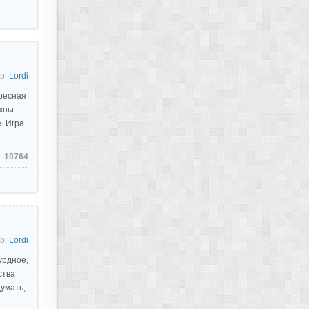
р:
Lordi
ресная
лжны
. Игра
:
10764
р:
Lordi
урдное,
ства
умать,