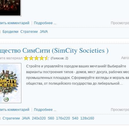
вить комментарий
Подробнее ...
Просмотро
:
Бродилки
Стратегии
JAVA
щество СимСити (SimCity Societies )
Авто
ите материал
(Голосов: 2)
Стройте и управляйте городом ваших мечтаний! Выбирайте
варианты построения типов - домов, мест досуга, рабочих мес
промышленных площадок. Сформируйте взгляды и мораль в
общества, от полицейского государства до либеральной…
вить комментарий
Подробнее ...
Просмотро
:
Стратегии
JAVA
240x320
S60
176x220
S40
128x160