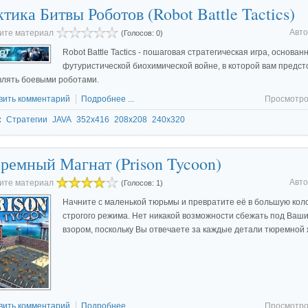
тика Битвы Роботов (Robot Battle Tactics)
Авто
ите материал
(Голосов: 0)
Robot Battle Tactics - пошаговая стратегическая игра, основан
футуристической биохимической войне, в которой вам предст
влять боевыми роботами.
вить комментарий
Подробнее ...
Просмотро
:
Стратегии
JAVA
352x416
208x208
240x320
ремный Магнат (Prison Tycoon)
Авто
ите материал
(Голосов: 1)
Начните с маленькой тюрьмы и превратите её в большую кол
строгого режима. Нет никакой возможности сбежать под Ваш
взором, поскольку Вы отвечаете за каждые детали тюремной 
вить комментарий
Подробнее ...
Просмотро