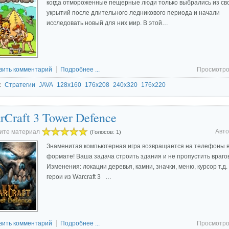
когда отмороженные пещерные люди только выбрались из св
укрытий после длительного ледникового периода и начали
исследовать новый для них мир. В этой…
вить комментарий
Подробнее ...
Просмотро
:
Стратегии
JAVA
128x160
176x208
240x320
176x220
rCraft 3 Tower Defence
Авто
ите материал
(Голосов: 1)
Знаменитая компьютерная игра возвращается на телефоны в
формате! Ваша задача строить здания и не пропустить врагов
Изменения: локации деревья, камни, значки, меню, курсор т.д.
герои из Warcraft 3 …
вить комментарий
Подробнее ...
Просмотро