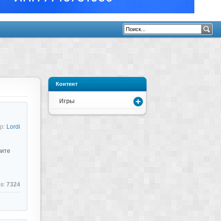
Контент
Игры
р:
Lordi
мите
в:
7324