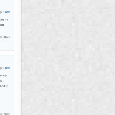
р:
Lordi
ная на
оит
в:
4622
р:
Lordi
онию
им
жизни.
в:
2680