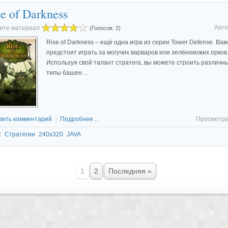
e of Darkness
Авто
ите материал
(Голосов: 2)
Rise of Darkness – ещё одна игра из серии Tower Defense. Вам
предстоит играть за могучих варваров или зелёнокожих орков
Используя свой талант стратега, вы можете строить различн
типы башен…
вить комментарий
Подробнее ...
Просмотро
:
Стратегии
240x320
JAVA
1
2
Последняя »