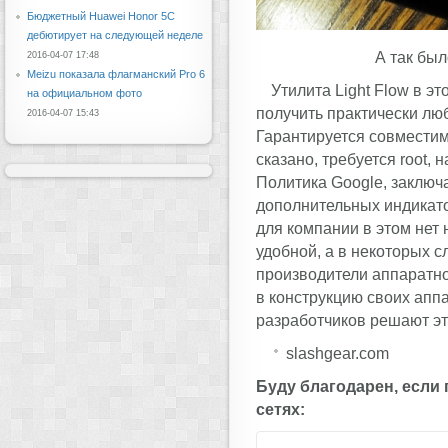
Бюджетный Huawei Honor 5C
дебютирует на следующей неделе
А так был
2016-04-07 17:48
Meizu показала флагманский Pro 6
Утилита Light Flow в э
на официальном фото
получить практически лю
2016-04-07 15:43
Гарантируется совместимо
сказано, требуется root, 
Политика Google, заключ
дополнительных индикато
для компании в этом нет
удобной, а в некоторых 
производители аппаратно
в конструкцию своих апп
разработчиков решают эт
slashgear.com
Буду благодарен, если
сетях: