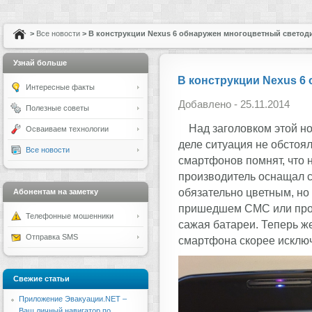
>
Все новости
> В конструкции Nexus 6 обнаружен многоцветный светод
Узнай больше
В конструкции Nexus 6
Интересные факты
Добавлено - 25.11.2014
Полезные советы
Над заголовком этой н
Осваиваем технологии
деле ситуация не обстоял
Все новости
смартфонов помнят, что 
производитель оснащал 
обязательно цветным, но
Абонентам на заметку
пришедшем СМС или проп
Телефонные мошенники
сажая батареи. Теперь же
Отправка SMS
смартфона скорее исключ
Свежие статьи
Приложение Эвакуации.NET –
Ваш личный навигатор по