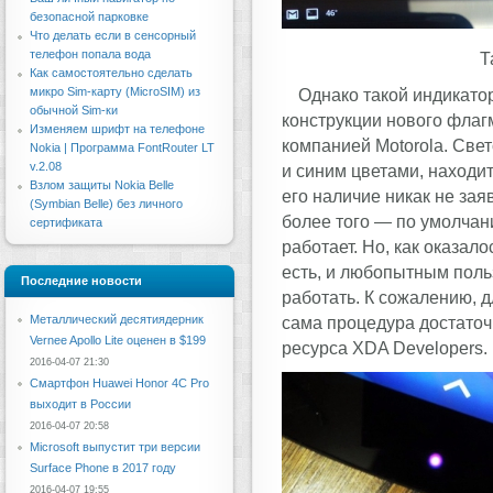
безопасной парковке
Что делать если в сенсорный
телефон попала вода
Т
Как самостоятельно сделать
микро Sim-карту (MicroSIM) из
Однако такой индикато
обычной Sim-ки
конструкции нового флаг
Изменяем шрифт на телефоне
компанией Motorola. Све
Nokia | Программа FontRouter LT
v.2.08
и синим цветами, находи
Взлом защиты Nokia Belle
его наличие никак не зая
(Symbian Belle) без личного
более того — по умолчан
сертификата
работает. Но, как оказал
есть, и любопытным поль
Последние новости
работать. К сожалению, д
Металлический десятиядерник
сама процедура достаточ
Vernee Apollo Lite оценен в $199
ресурса XDA Developers.
2016-04-07 21:30
Смартфон Huawei Honor 4C Pro
выходит в России
2016-04-07 20:58
Microsoft выпустит три версии
Surface Phone в 2017 году
2016-04-07 19:55