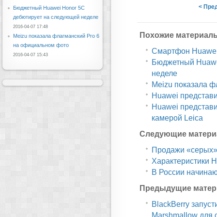
< Пре
Бюджетный Huawei Honor 5C
дебютирует на следующей неделе
2016-04-07 17:48
Похожие материал
Meizu показала флагманский Pro 6
на официальном фото
Смартфон Huawei 
2016-04-07 15:43
Бюджетный Huawe
неделе
Meizu показала ф
Huawei представи
Huawei представи
камерой Leica
Следующие матери
Продажи «серых» 
Характеристики H
В России начина
Предыдущие матер
BlackBerry запуст
Marshmallow для 