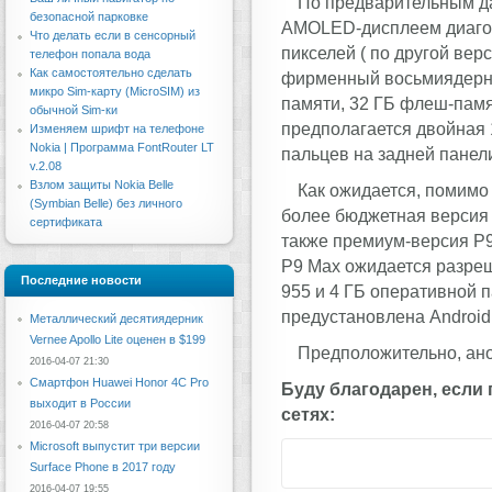
По предварительным д
безопасной парковке
AMOLED-дисплеем диагон
Что делать если в сенсорный
пикселей ( по другой вер
телефон попала вода
Как самостоятельно сделать
фирменный восьмиядерный
микро Sim-карту (MicroSIM) из
памяти, 32 ГБ флеш-памя
обычной Sim-ки
предполагается двойная 
Изменяем шрифт на телефоне
Nokia | Программа FontRouter LT
пальцев на задней панел
v.2.08
Взлом защиты Nokia Belle
Как ожидается, помимо
(Symbian Belle) без личного
более бюджетная версия H
сертификата
также премиум-версия P9
P9 Max ожидается разреше
Последние новости
955 и 4 ГБ оперативной 
предустановлена Android 
Металлический десятиядерник
Vernee Apollo Lite оценен в $199
Предположительно, ано
2016-04-07 21:30
Смартфон Huawei Honor 4C Pro
Буду благодарен, если
выходит в России
сетях:
2016-04-07 20:58
Microsoft выпустит три версии
Surface Phone в 2017 году
2016-04-07 19:55