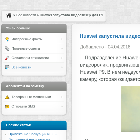
>
Все новости
> Huawei запустила видеотизер для P9
Узнай больше
Huawei запустила видео
Интересные факты
Добавлено - 04.04.2016
Полезные советы
Подразделение Huawei 
Осваиваем технологии
видеоролик, продвигающ
Все новости
Huawei P9. В нем недву
камеру, которая ожидаетс
Абонентам на заметку
Телефонные мошенники
Отправка SMS
Свежие статьи
Приложение Эвакуации.NET –
Ваш личный навигатор по