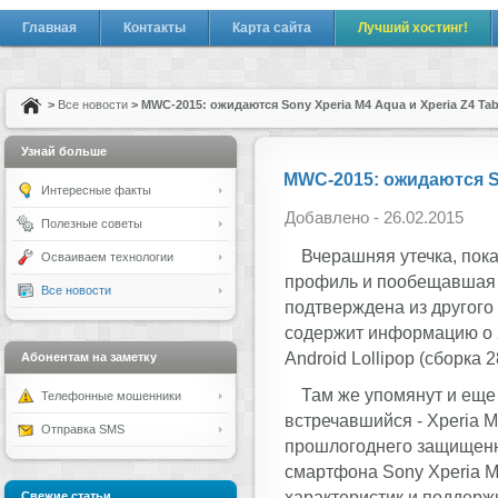
Главная
Контакты
Карта сайта
Лучший хостинг!
>
Все новости
> MWC-2015: ожидаются Sony Xperia M4 Aqua и Xperia Z4 Tab
Узнай больше
MWC-2015: ожидаются Son
Интересные факты
Добавлено - 26.02.2015
Полезные советы
Вчерашняя утечка, пока
Осваиваем технологии
профиль и пообещавшая е
Все новости
подтверждена из другого
содержит информацию о X
Android Lollipop (сборка 2
Абонентам на заметку
Там же упомянут и еще 
Телефонные мошенники
встречавшийся - Xperia M
Отправка SMS
прошлогоднего защищенно
смартфона Sony Xperia M
характеристик и поддерж
Свежие статьи