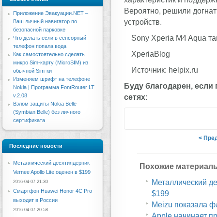
Вероятно, решили догна
Приложение Эвакуации.NET –
устройств.
Ваш личный навигатор по
безопасной парковке
Sony Xperia M4 Aqua так
Что делать если в сенсорный
телефон попала вода
XperiaBlog
Как самостоятельно сделать
микро Sim-карту (MicroSIM) из
Источник: helpix.ru
обычной Sim-ки
Изменяем шрифт на телефоне
Буду благодарен, если
Nokia | Программа FontRouter LT
v.2.08
сетях:
Взлом защиты Nokia Belle
(Symbian Belle) без личного
сертификата
< Пре
Последние новости
Металлический десятиядерник
Похожие материал
Vernee Apollo Lite оценен в $199
Металлический дес
2016-04-07 21:30
Смартфон Huawei Honor 4C Pro
$199
выходит в России
Meizu показала ф
2016-04-07 20:58
Apple начинает п