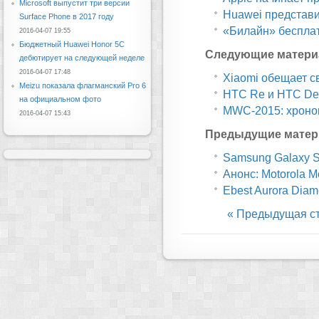
Microsoft выпустит три версии
Huawei представи
Surface Phone в 2017 году
«Билайн» бесплатн
2016-04-07 19:55
Бюджетный Huawei Honor 5C
Следующие матери
дебютирует на следующей неделе
2016-04-07 17:48
Xiaomi обещает с
Meizu показала флагманский Pro 6
HTC Re и HTC Des
на официальном фото
MWC-2015: хроном
2016-04-07 15:43
Предыдущие матер
Samsung Galaxy S
Анонс: Motorola M
Ebest Aurora Diamo
« Предыдущая с