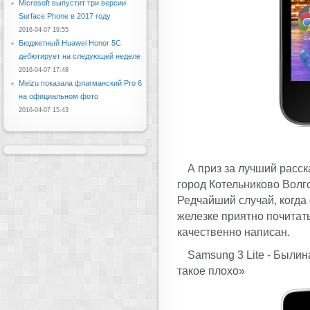
Microsoft выпустит три версии
Surface Phone в 2017 году
2016-04-07 19:55
Бюджетный Huawei Honor 5C
дебютирует на следующей неделе
2016-04-07 17:48
Meizu показала флагманский Pro 6
на официальном фото
2016-04-07 15:43
А приз за лучший расск
город Котельниково Волго
Редчайший случай, когда
железке приятно почитать
качественно написан.
Samsung 3 Lite - Былин
такое плохо»