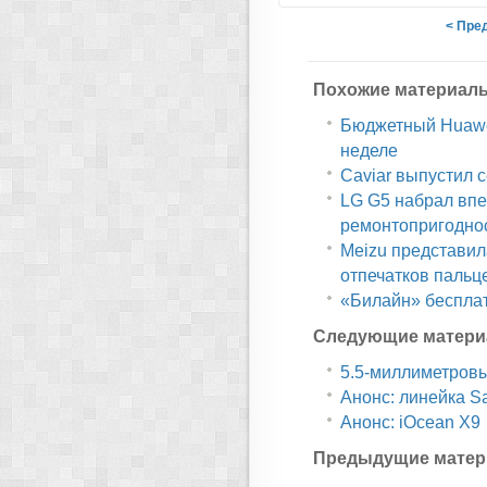
< Пре
Похожие материал
Бюджетный Huawe
неделе
Caviar выпустил 
LG G5 набрал впе
ремонтопригодно
Meizu представил
отпечатков пальц
«Билайн» бесплатн
Следующие матери
5.5-миллиметровы
Анонс: линейка S
Анонс: iOcean X9
Предыдущие матер