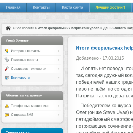
Главная
Контакты
Карта сайта
Лучший хостинг!
>
Все новости
> Итоги февральских helpix-конкурсов и День Святого Пат
Узнай больше
Итоги февральских help
Интересные факты
Добавлено - 17.03.2015
Полезные советы
И опять нет повода что
Осваиваем технологии
так, сегодня дружный колл
Все новости
победителей наших трад
пиво не пьём, но сегодня
Патрика, так что деваться
Абонентам на заметку
Победителем конкурса 
Телефонные мошенники
Олег (он же Steve Uvas)
Отправка SMS
пятидюймовый смартфон F
потрясающее сочинение 
для мобильной фотограф
Свежие статьи