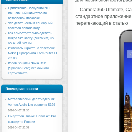
Приложение Эвакуации.NET –
Camera360 Ultimate, C
Ваш личный навигатор по
стандартное приложение к
безопасной парковке
перетекающий в статью
Что делать если в сенсорный
телефон попала вода
Как самостоятельно сделать
микро Sim-карту (MicroSIM) из
обычной Sim-ки
Изменяем шрифт на телефоне
Nokia | Программа FontRouter LT
v.2.08
Взлом защиты Nokia Belle
(Symbian Belle) без личного
сертификата
Последние новости
Металлический десятиядерник
Vernee Apollo Lite оценен в $199
2016-04-07 21:30
Смартфон Huawei Honor 4C Pro
выходит в России
2016-04-07 20:58