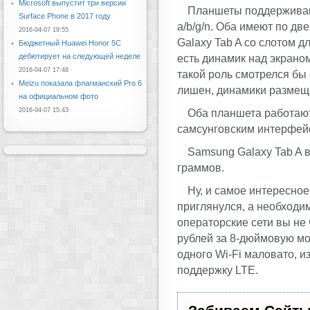
Microsoft выпустит три версии
Планшеты поддерживают
Surface Phone в 2017 году
a/b/g/n. Оба имеют по дв
2016-04-07 19:55
Galaxy Tab A со слотом д
Бюджетный Huawei Honor 5C
дебютирует на следующей неделе
есть динамик над экраном
2016-04-07 17:48
такой роль смотрелся бы 
Meizu показала флагманский Pro 6
лишен, динамики размеще
на официальном фото
2016-04-07 15:43
Оба планшета работают
самсунговским интерфей
Samsung Galaxy Tab A в
граммов.
Ну, и самое интересное
приглянулся, а необходи
операторские сети вы не 
рублей за 8-дюймовую мо
одного Wi-Fi маловато, и
поддержку LTE.