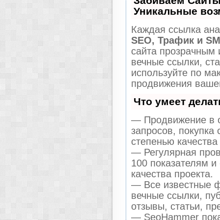
Забиваем Сайты
Уникальные воз
Каждая ссылка ана
SEO, Трафик и S
сайта прозрачным 
вечные ссылки, ста
используйте по м
продвижения вашег
Что умеет дела
— Продвижение в о
запросов, покупка
степенью качества
— Регулярная пров
100 показателям и
качества проекта.
— Все известные ф
вечные ссылки, пу
отзывы, статьи, пр
— SeoHammer покаж