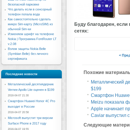
безопасной парковке
Что делать если в сенсорный
телефон попала вода
Как самостоятельно сделать
Буду благодарен, если
микро Sim-карту (MicroSIM) из
обычной Sim-ки
сетях:
Изменяем шрифт на телефоне
Nokia | Программа FontRouter LT
v.2.08
Взлом защиты Nokia Belle
(Symbian Belle) без личного
< Пре
сертификата
Похожие материал
Последние новости
Металлический дес
Металлический десятиядерник
$199
Vernee Apollo Lite оценен в $199
Смартфон Huawei 
2016-04-07 21:30
Смартфон Huawei Honor 4C Pro
Meizu показала ф
выходит в России
Apple начинает п
2016-04-07 20:58
Caviar выпустил 
Microsoft выпустит три версии
Surface Phone в 2017 году
Следующие матери
2016-04-07 19:55