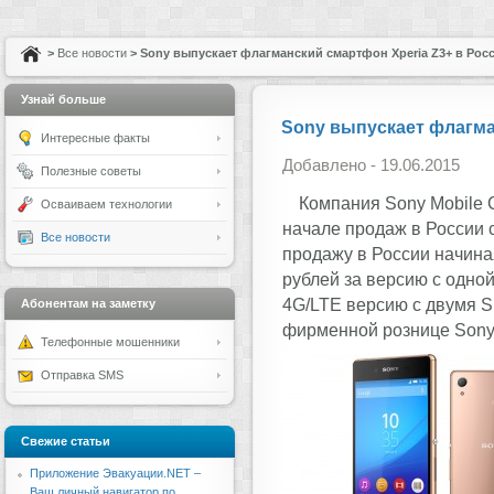
>
Все новости
> Sony выпускает флагманский смартфон Xperia Z3+ в Рос
Узнай больше
Sony выпускает флагма
Интересные факты
Добавлено - 19.06.2015
Полезные советы
Компания Sony Mobile 
Осваиваем технологии
начале продаж в России 
Все новости
продажу в России начина
рублей за версию c одно
4G/LTE версию с двумя SI
Абонентам на заметку
фирменной рознице Sony и
Телефонные мошенники
Отправка SMS
Свежие статьи
Приложение Эвакуации.NET –
Ваш личный навигатор по