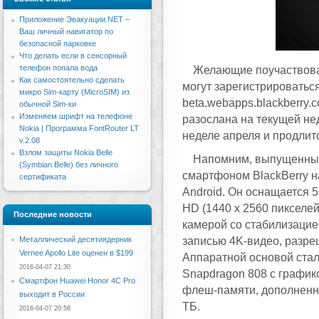
Приложение Эвакуации.NET –
Ваш личный навигатор по
безопасной парковке
Что делать если в сенсорный
телефон попала вода
Желающие поучаствова
Как самостоятельно сделать
могут зарегистрироваться
микро Sim-карту (MicroSIM) из
beta.webapps.blackberry.
обычной Sim-ки
Изменяем шрифт на телефоне
разослана на текущей не
Nokia | Программа FontRouter LT
неделе апреля и продлитс
v.2.08
Взлом защиты Nokia Belle
Напомним, выпущенный 
(Symbian Belle) без личного
смартфоном BlackBerry 
сертификата
Android. Он оснащается
HD (1440 x 2560 пикселе
Последние новости
камерой со стабилизацие
записью 4K-видео, разре
Металлический десятиядерник
Vernee Apollo Lite оценен в $199
Аппаратной основой ста
2016-04-07 21:30
Snapdragon 808 с графико
Смартфон Huawei Honor 4C Pro
флеш-памяти, дополненно
выходит в России
ТБ.
2016-04-07 20:58