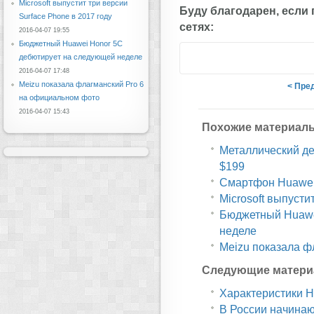
Microsoft выпустит три версии
Буду благодарен, если
Surface Phone в 2017 году
сетях:
2016-04-07 19:55
Бюджетный Huawei Honor 5C
дебютирует на следующей неделе
2016-04-07 17:48
Meizu показала флагманский Pro 6
< Пре
на официальном фото
2016-04-07 15:43
Похожие материал
Металлический дес
$199
Смартфон Huawei 
Microsoft выпусти
Бюджетный Huawe
неделе
Meizu показала ф
Следующие матери
Характеристики H
В России начина