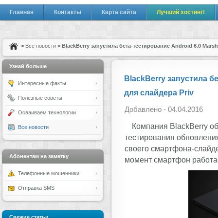
Главная
Контакты
Карта сайта
Лучший хостинг!
>
Все новости
> BlackBerry запустила бета-тестирование Android 6.0 Mars
Узнай больше
BlackBerry запустила б
Интересные факты
для слайдера Priv
Полезные советы
Добавлено - 04.04.2016
Осваиваем технологии
Компания BlackBerry об
Все новости
тестирования обновления
своего смартфона-слайде
Абонентам на заметку
момент смартфон работает
Телефонные мошенники
Отправка SMS
Свежие статьи