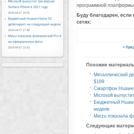
Microsoft выпустит три версии
программной платформы ук
Surface Phone в 2017 году
2016-04-07 19:55
Буду благодарен, если
Бюджетный Huawei Honor 5C
сетях:
дебютирует на следующей неделе
2016-04-07 17:48
Meizu показала флагманский Pro 6
на официальном фото
< Пре
2016-04-07 15:43
Похожие материал
Металлический дес
$199
Смартфон Huawei 
Microsoft выпусти
Бюджетный Huawe
неделе
Meizu показала ф
Следующие матери