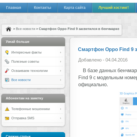
Главная
Контакты
Карта сайта
Лучший хостинг!
>
Все новости
> Cмартфон Oppo Find 9 засветился в бенчмарке
Узнай больше
Cмартфон Oppo Find 9 
Интересные факты
Добавлено - 04.04.2016
Полезные советы
В базе данных бенчма
Осваиваем технологии
Find 9 с модельным номе
Все новости
официально.
Абонентам на заметку
Телефонные мошенники
Отправка SMS
Свежие статьи