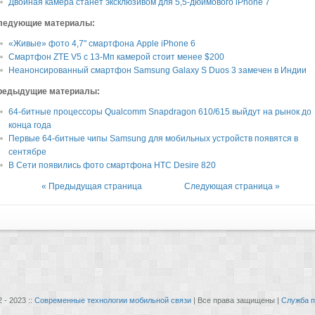
Двойная камера станет эксклюзивом для 5,5-дюймового iPhone 7
ледующие материалы:
«Живые» фото 4,7" смартфона Apple iPhone 6
Смартфон ZTE V5 с 13-Мп камерой стоит менее $200
Неанонсированный смартфон Samsung Galaxy S Duos 3 замечен в Индии
редыдущие материалы:
64-битные процессоры Qualcomm Snapdragon 610/615 выйдут на рынок до
конца года
Первые 64-битные чипы Samsung для мобильных устройств появятся в
сентябре
В Сети появились фото смартфона HTC Desire 820
« Предыдущая страница
Следующая страница »
 - 2023 ::
Современные технологии мобильной связи
| Все права защищены |
Служба п