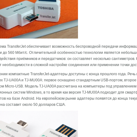
ема TransferJet обеспечивает возможность беспроводной передачи информа
и до 560 Мбит/с. Отличительной особенностью технологии является небольш
действия приёмников и передатчиков: он составляет несколько сантиметров.
ет необходимости в сложной настройке соединения или применении точки дос
онии компактные TransferJet-адаптеры доступны с конца прошлого года. Речь 
х TJ-UA00A и TJ-MU00A: первое оснащено стандартным USB-портом, второе
м Micro-USB. Модель TJ-UA00A рассчитана на компьютеры под управлением
онных систем Windows, в то время как версия TJ-MU00A подходит для смарт
ов на базе Android. На европейском рынке адаптеры появятся до конца теку
ена составит около 50 долларов США.