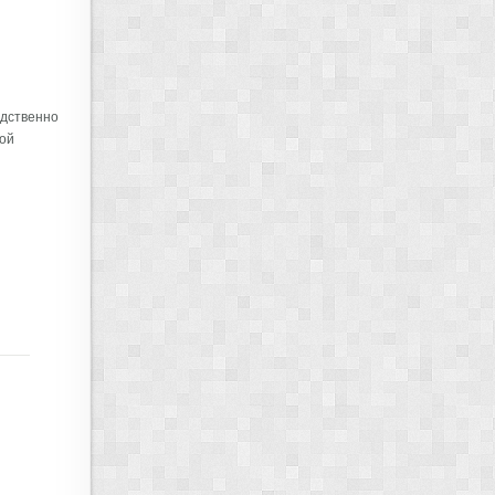
едственно
ой