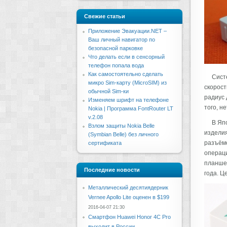
Свежие статьи
Приложение Эвакуации.NET –
Ваш личный навигатор по
безопасной парковке
Что делать если в сенсорный
телефон попала вода
Как самостоятельно сделать
Сист
микро Sim-карту (MicroSIM) из
скорост
обычной Sim-ки
радиус 
Изменяем шрифт на телефоне
того, н
Nokia | Программа FontRouter LT
v.2.08
В Яп
Взлом защиты Nokia Belle
изделия
(Symbian Belle) без личного
разъёмо
сертификата
операци
планшет
Последние новости
года. Ц
Металлический десятиядерник
Vernee Apollo Lite оценен в $199
2016-04-07 21:30
Смартфон Huawei Honor 4C Pro
выходит в России