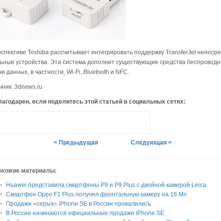
рспективе Toshiba рассчитывает интегрировать поддержку TransferJet непоср
ьные устройства. Эта система дополнит существующие средства беспроводн
и данных, в частности, Wi-Fi, Bluetooth и NFC.
чник: 3dnews.ru
агодарен, если поделитесь этой статьей в социальных сетях:
< Предыдущая
Следующая >
охожие материалы:
Huawei представила смартфоны P9 и P9 Plus с двойной камерой Leica
Смартфон Oppo F1 Plus получил фронтальную камеру на 16 Мп
Продажи «серых» iPhone SE в России провалились
В России начинаются официальные продажи iPhone SE