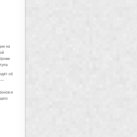
ции на
ой
 Кроме
тупа.
идёт об
 —
фонов и
щего