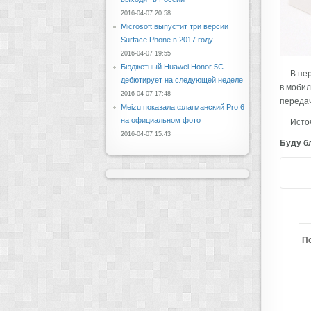
2016-04-07 20:58
Microsoft выпустит три версии
Surface Phone в 2017 году
2016-04-07 19:55
Бюджетный Huawei Honor 5C
В пе
дебютирует на следующей неделе
в мобил
2016-04-07 17:48
передач
Meizu показала флагманский Pro 6
на официальном фото
Исто
2016-04-07 15:43
Буду бл
П