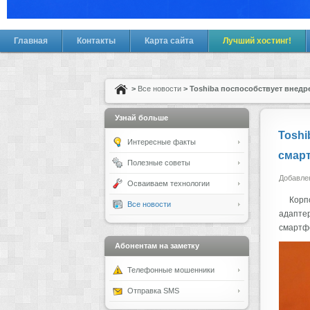
Главная
Контакты
Карта сайта
Лучший хостинг!
>
Все новости
> Toshiba поспособствует внедр
Узнай больше
Toshi
Интересные факты
смар
Полезные советы
Добавлен
Осваиваем технологии
Корп
Все новости
адаптер
смартф
Абонентам на заметку
Телефонные мошенники
Отправка SMS