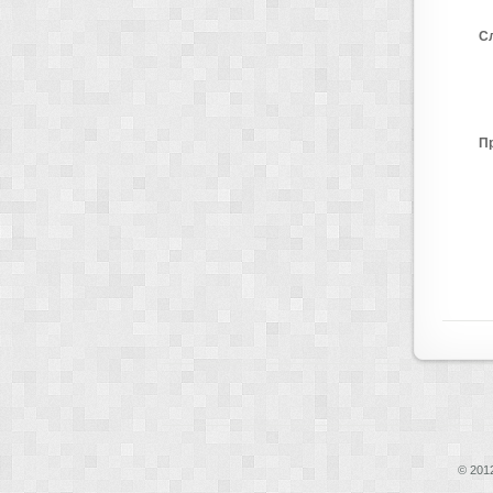
С
П
© 2012