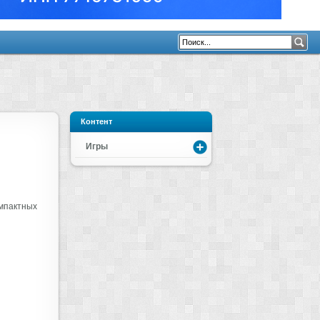
Контент
Игры
омпактных