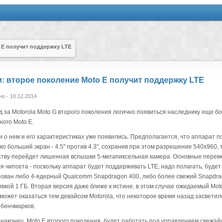
 E получит поддержку LTE
: второе поколение Moto E получит поддержку LTE
о - 10.12.2014
д за Motorola Moto G второго поколения логично появиться наследнику еще б
ого Moto E.
и о нем и его характеристиках уже появились. Предполагается, что аппарат п
ко больший экран - 4.5" против 4.3", сохранив при этом разрешение 540х960, 
ству перейдет лишенная вспышки 5-мегапиксельная камера. Основные пере
я чипсета - поскольку аппарат будет поддерживать LTE, надо полагать, будет
ован либо 4-ядерный Qualcomm Snapdragon 400, либо более свежий Snapdra
вкой 1 ГБ. Вторая версия даже ближе к истине, в этом случае ожидаемый Mot
может оказаться тем девайсом Motorola, что некоторое время назад засветил
бенчмарков.
, наконец, Moto E второго поколения, будет работать под управлением свежа