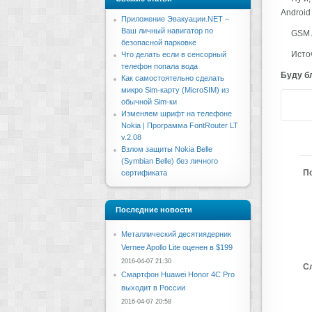
Android
Приложение Эвакуации.NET –
Ваш личный навигатор по
GSM 
безопасной парковке
Источ
Что делать если в сенсорный
телефон попала вода
Буду бл
Как самостоятельно сделать
микро Sim-карту (MicroSIM) из
обычной Sim-ки
Изменяем шрифт на телефоне
Nokia | Программа FontRouter LT
v.2.08
Взлом защиты Nokia Belle
(Symbian Belle) без личного
П
сертификата
Последние новости
Металлический десятиядерник
Vernee Apollo Lite оценен в $199
2016-04-07 21:30
С
Смартфон Huawei Honor 4C Pro
выходит в России
2016-04-07 20:58