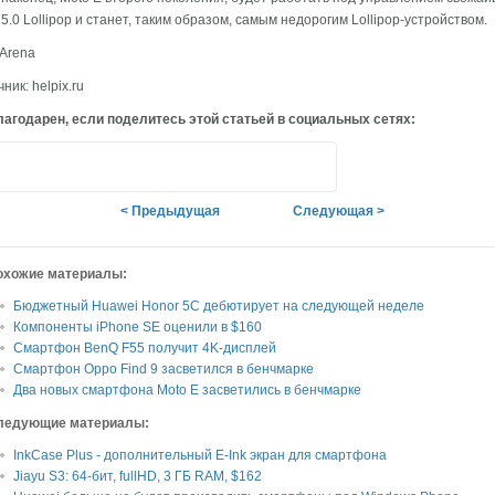
 5.0 Lollipop и станет, таким образом, самым недорогим Lollipop-устройством.
Arena
ник: helpix.ru
агодарен, если поделитесь этой статьей в социальных сетях:
< Предыдущая
Следующая >
охожие материалы:
Бюджетный Huawei Honor 5C дебютирует на следующей неделе
Компоненты iPhone SE оценили в $160
Смартфон BenQ F55 получит 4K-дисплей
Cмартфон Oppo Find 9 засветился в бенчмарке
Два новых смартфона Moto E засветились в бенчмарке
ледующие материалы:
InkCase Plus - дополнительный E-Ink экран для смартфона
Jiayu S3: 64-бит, fullHD, 3 ГБ RAM, $162