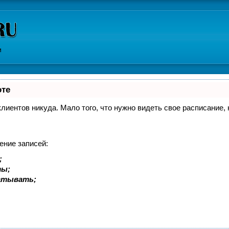
и
оте
 клиентов никуда. Мало того, что нужно видеть свое расписание
ение записей:
;
ты;
батывать;