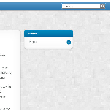
Контент
Игры
олее
олучит
также по
мены
gon 410 с
o E
ся в
йшей ОС