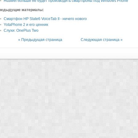
Huawei больше не будет производить смартфоны под Windows Phone
редыдущие материалы:
Смартфон HP Slate6 VoiceTab II - ничего нового
YotaPhone 2 и его ценник
Слухи: OnePlus Two
« Предыдущая страница
Следующая страница »