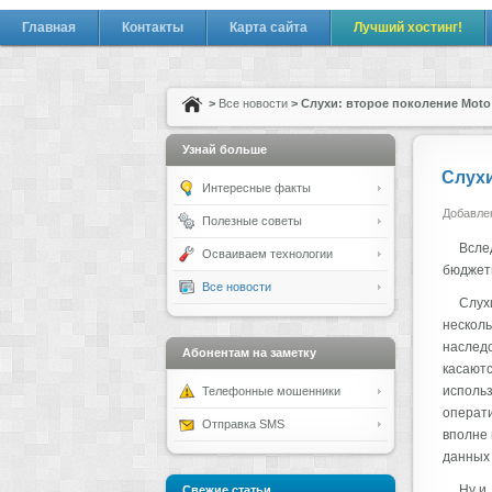
Главная
Контакты
Карта сайта
Лучший хостинг!
>
Все новости
> Слухи: второе поколение Moto
Узнай больше
Слухи
Интересные факты
Добавлен
Полезные советы
Всле
Осваиваем технологии
бюджетн
Все новости
Слух
несколь
наслед
Абонентам на заметку
касаютс
использ
Телефонные мошенники
операти
Отправка SMS
вполне 
данных 
Ну и
Свежие статьи