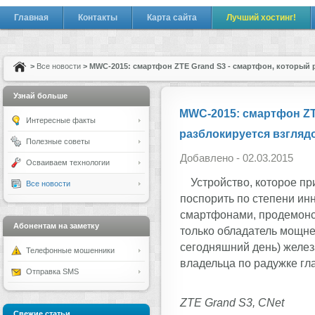
Главная
Контакты
Карта сайта
Лучший хостинг!
>
Все новости
> MWC-2015: смартфон ZTE Grand S3 - смартфон, который 
Узнай больше
MWC-2015: смартфон ZT
Интересные факты
разблокируется взгляд
Полезные советы
Добавлено - 02.03.2015
Осваиваем технологии
Устройство, которое п
Все новости
поспорить по степени и
смартфонами, продемонст
Абонентам на заметку
только обладатель мощне
сегодняшний день) желез
Телефонные мошенники
владельца по радужке гла
Отправка SMS
ZTE Grand S3, CNet
Свежие статьи