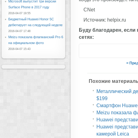
Microsoft выпустит три версии
Surface Phone в 2017 году
CNet
2016-04-07 19:55
Источник: helpix.ru
Бюджетный Huawei Honor 5C
дебютирует на следующей неделе
Буду благодарен, если
2016-04-07 17:48
сетях:
Meizu показала флагманский Pro 6
на официальном фото
2016-04-07 15:43
< Пре
Похожие материал
Металлический дес
$199
Смартфон Huawei 
Meizu показала ф
Huawei представи
Huawei представи
камерой Leica