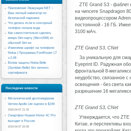
ZTE Grand S3 - фаблет
Приложение Эвакуации.NET –
на чипсете Snapdragon 80
Ваш личный навигатор по
видеопроцессором Adreno
безопасной парковке
Что делать если в сенсорный
постоянной - 16 ГБ. Имее
телефон попала вода
3100 мАч.
Как самостоятельно сделать
микро Sim-карту (MicroSIM) из
обычной Sim-ки
ZTE Grand S3, CNet
Изменяем шрифт на телефоне
Nokia | Программа FontRouter LT
За уникальную для сма
v.2.08
Взлом защиты Nokia Belle
Eyeprint ID. Радужная об
(Symbian Belle) без личного
фронтальной 8-мегапиксе
сертификата
неудобство, связанное с
освещения - без света к
Последние новости
разрешение 16 мегапиксе
Металлический десятиядерник
Vernee Apollo Lite оценен в $199
ZTE Grand S3, CNet
2016-04-07 21:30
Смартфон Huawei Honor 4C Pro
Утверждается, что ZTE 
выходит в России
Китае, и перспективы вхо
2016-04-07 20:58
когда это произойдет. Кит